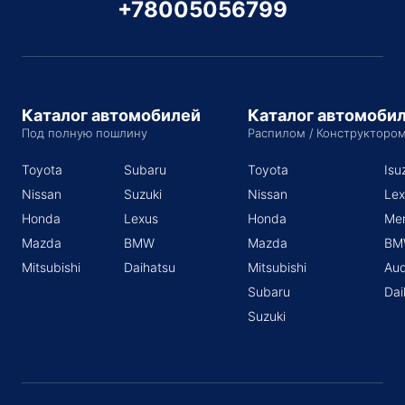
+78005056799
Каталог автомобилей
Каталог автомоби
Под полную пошлину
Распилом / Конструкторо
Toyota
Subaru
Toyota
Isu
Nissan
Suzuki
Nissan
Lex
Honda
Lexus
Honda
Me
Mazda
BMW
Mazda
BM
Mitsubishi
Daihatsu
Mitsubishi
Aud
Subaru
Dai
Suzuki