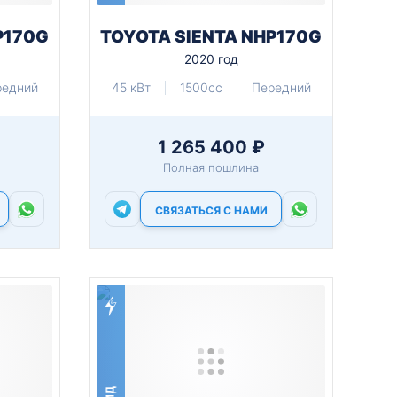
P170G
TOYOTA SIENTA NHP170G
2020 год
редний
45 кВт
1500cc
Передний
1 265 400 ₽
Полная пошлина
СВЯЗАТЬСЯ С НАМИ