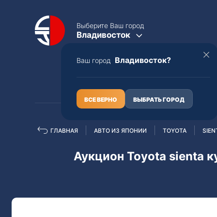
Выберите Ваш город
Владивосток
Владивосток?
Ваш город
КАТАЛОГ
О НАС
ВСЕ ВЕРНО
ВЫБРАТЬ ГОРОД
ГЛАВНАЯ
АВТО ИЗ ЯПОНИИ
TOYOTA
SIEN
Полная пошлина
ЦЕЛЫЕ АВТО С ПТС
Аукцион Toyota sienta 
Toyota
Lexus
Nissan
Mercedes-B