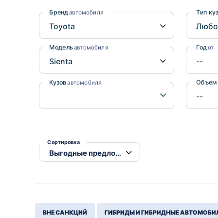
Honda
Daihatsu
Бренд
Тип ку
автомобиля
Mazda
Tesla
Suzuki
Модель
Год
автомобиля
от
Mitsubishi
Subaru
Кузов
Объем
автомобиля
Сортировка
ВНЕ САНКЦИЙ
ГИБРИДЫ И ГИБРИДНЫЕ АВТОМОБИ