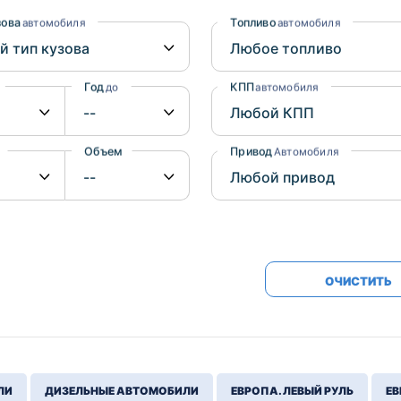
Honda
Mercedes-
зова
Топливо
автомобиля
автомобиля
Mazda
BMW
Mitsubishi
Audi
Год
КПП
до
автомобиля
Subaru
Daihatsu
Suzuki
Объем
Привод
от
до
Автомобиля
ОЧИСТИТЬ
ЛИ
ДИЗЕЛЬНЫЕ АВТОМОБИЛИ
ЕВРОПА. ЛЕВЫЙ РУЛЬ
ЕВ