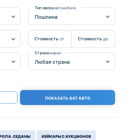
Benz
Mazda
Тип ввоза
автомобиля
Mitsubishi
Isuzu
Стоимость
Стоимость
от
до
Hino
Страна
марки
ПОКАЗАТЬ 847 АВТО
РОПА. СЕДАНЫ
КЕЙКАРЫ С АУКЦИОНОВ