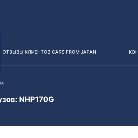
ОТЗЫВЫ КЛИЕНТОВ CARS FROM JAPAN
КО
TA
Распилы и конструкторы
В РАЗБОР БЕЗ ПТС
кузов: NHP170G
Toyota
Isuzu
enz
Nissan
Lexus