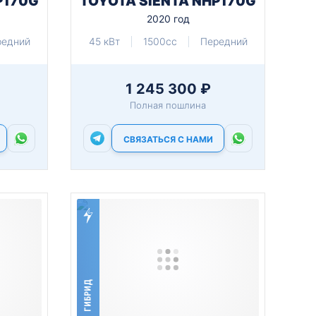
P170G
TOYOTA SIENTA NHP170G
2020 год
редний
45 кВт
1500cc
Передний
1 245 300 ₽
Полная пошлина
СВЯЗАТЬСЯ С НАМИ
ГИБРИД