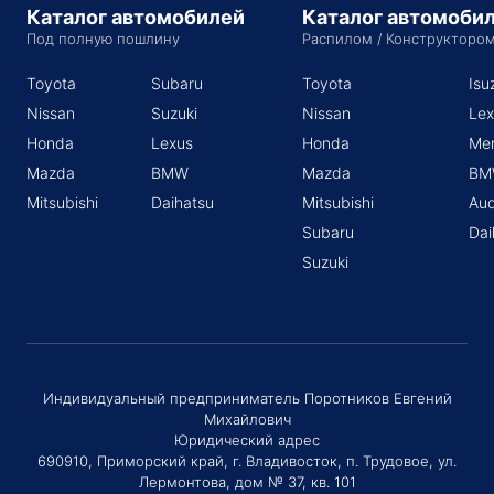
Каталог автомобилей
Каталог автомоби
Под полную пошлину
Распилом / Конструкторо
Toyota
Subaru
Toyota
Isu
Nissan
Suzuki
Nissan
Lex
Honda
Lexus
Honda
Me
Mazda
BMW
Mazda
BM
Mitsubishi
Daihatsu
Mitsubishi
Aud
Subaru
Dai
Suzuki
Индивидуальный предприниматель Поротников Евгений
Михайлович
Юридический адрес
690910, Приморский край, г. Владивосток, п. Трудовое, ул.
Лермонтова, дом № 37, кв. 101