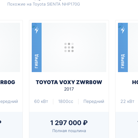
Похожие на Toyota SIENTA NHP170G
ГИБРИД
ГИБРИД
WR80G
TOYOTA VOXY ZWR80W
H
2017
ередний
60 кВт
1800cc
Передний
22 кВт
₽
1 297 000 ₽
Полная пошлина