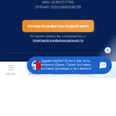
ИНН 253912117785
ОГРНИП 320253600036730
ОСТАВЬТЕ ЗАЯВКУ НА ПОДБОР АВТО
Оставляя заявку Вы соглашаетесь с
политикой конфиденциальности
Здравствуйте! Если у вас есть
вопросы (Цена, Сроки поставки,
Материалы данного сайта являются публичной офертой
условия договора и пр.) можете
только на услугу сопровождения Агентом приобретения
задать их мне в чат!
Меню
Фильтр
Каталог
Контакты
транспортного средства Клиентом.
Во всех остальных случаях сайт носит исключительно
информационный характер.
Creative Custom
Разработка сайта