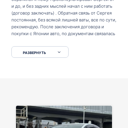
и до, и без задних мыслей начал с ним работать
(договор заключать) . Обратная связь от Сергея
постоянная, без всякой лишней ваты, все по сути,
рекомендую. После заключения договора и
покупки с Японии авто, по документам связалась
со мной Мария, все подсказала, куда, что и как,
что заполнить, куда зайти, образцы и т.д. После
РАЗВЕРНУТЬ
приехал за авто. Меня тепло встретили Сергей с
Марией. Автомобиль забрал, все супер. Спасибо
вам большое. Буду еще обращаться.