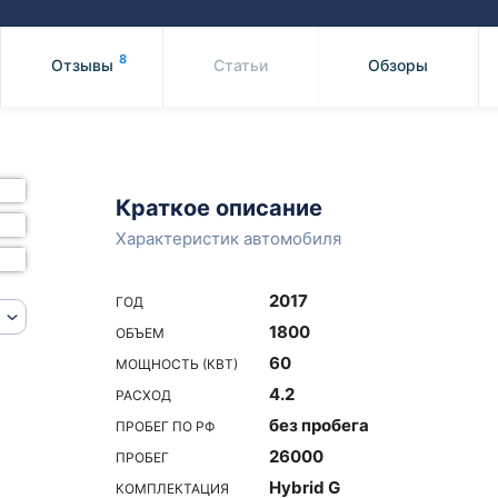
Honda
Mercedes-
Mazda
BMW
8
Отзывы
Статьи
Обзоры
Mitsubishi
Audi
Subaru
Daihatsu
Suzuki
Краткое описание
Характеристик автомобиля
2017
ГОД
1800
ОБЪЕМ
60
МОЩНОСТЬ (КВТ)
4.2
РАСХОД
без пробега
ПРОБЕГ ПО РФ
26000
ПРОБЕГ
Hybrid G
КОМПЛЕКТАЦИЯ