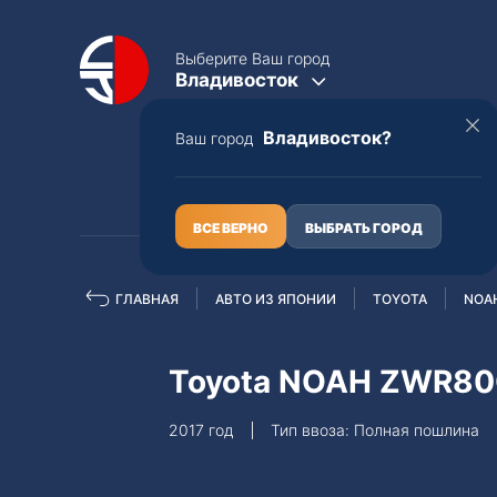
Выберите Ваш город
Владивосток
Владивосток?
Ваш город
КАТАЛОГ
О НАС
ВСЕ ВЕРНО
ВЫБРАТЬ ГОРОД
ГЛАВНАЯ
АВТО ИЗ ЯПОНИИ
TOYOTA
NOA
Полная пошлина
ЦЕЛЫЕ АВТО С ПТС
Toyota NOAH ZWR8
Toyota
Lexus
2017 год
Тип ввоза: Полная пошлина
Nissan
Mercedes-B