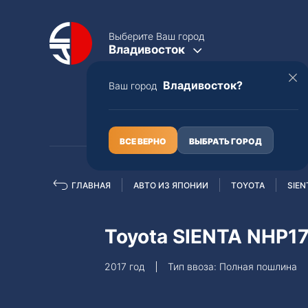
Выберите Ваш город
Владивосток
Владивосток?
Ваш город
КАТАЛОГ
О НАС
ВСЕ ВЕРНО
ВЫБРАТЬ ГОРОД
ГЛАВНАЯ
АВТО ИЗ ЯПОНИИ
TOYOTA
SIEN
Полная пошлина
ЦЕЛЫЕ АВТО С ПТС
Toyota SIENTA NHP1
Toyota
Lexus
2017 год
Тип ввоза: Полная пошлина
Nissan
Mercedes-B