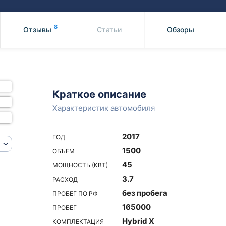
Honda
Mercedes-
Mazda
BMW
8
Отзывы
Статьи
Обзоры
Mitsubishi
Audi
Subaru
Daihatsu
Suzuki
Краткое описание
Характеристик автомобиля
2017
ГОД
1500
ОБЪЕМ
45
МОЩНОСТЬ (КВТ)
3.7
РАСХОД
без пробега
ПРОБЕГ ПО РФ
165000
ПРОБЕГ
Hybrid X
КОМПЛЕКТАЦИЯ