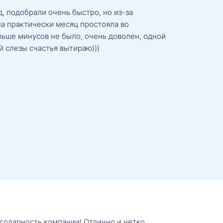
, подобрали очень быстро, но из-за
а практически месяц простояла во
льше минусов не было, очень доволен, одной
й слезы счастья вытираю)))
агодарность компании! Отлично и четко