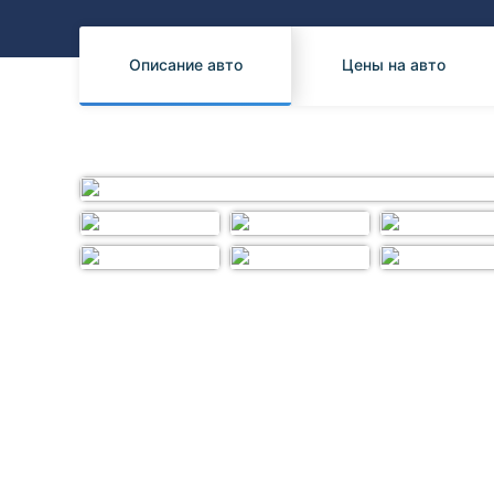
Honda
Daihatsu
Mazda
Tesla
Описание авто
Цены на авто
Suzuki
Mitsubishi
Subaru