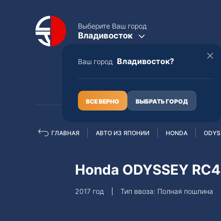
Выберите Ваш город
Владивосток
Владивосток?
Ваш город
КАТАЛОГ
О НАС
ВСЕ ВЕРНО
ВЫБРАТЬ ГОРОД
ГЛАВНАЯ
АВТО ИЗ ЯПОНИИ
HONDA
ODYS
Полная пошлина
ЦЕЛЫЕ АВТО С ПТС
Honda ODYSSEY RC4
Toyota
Lexus
2017 год
Тип ввоза: Полная пошлина
Nissan
Mercedes-B