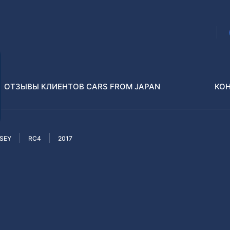
ОТЗЫВЫ КЛИЕНТОВ CARS FROM JAPAN
КО
SEY
RC4
2017
Распилы и конструкторы
В РАЗБОР БЕЗ ПТС
Toyota
Isuzu
enz
Nissan
Lexus