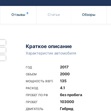
Honda
Mercedes-
Mazda
BMW
8
Отзывы
Статьи
Обзоры
Mitsubishi
Audi
Subaru
Daihatsu
Suzuki
Краткое описание
Характеристик автомобиля
2017
ГОД
2000
ОБЪЕМ
135
МОЩНОСТЬ (КВТ)
4.1
РАСХОД
без пробега
ПРОБЕГ ПО РФ
103000
ПРОБЕГ
Гибрид
ДВИГАТЕЛЬ