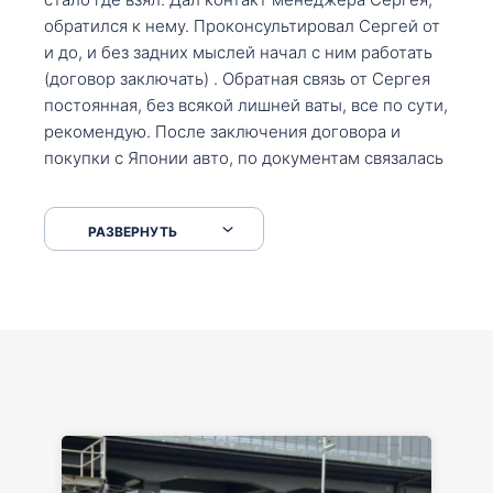
обратился к нему. Проконсультировал Сергей от
и до, и без задних мыслей начал с ним работать
(договор заключать) . Обратная связь от Сергея
постоянная, без всякой лишней ваты, все по сути,
рекомендую. После заключения договора и
покупки с Японии авто, по документам связалась
со мной Мария, все подсказала, куда, что и как,
что заполнить, куда зайти, образцы и т.д. После
РАЗВЕРНУТЬ
приехал за авто. Меня тепло встретили Сергей с
Марией. Автомобиль забрал, все супер. Спасибо
вам большое. Буду еще обращаться.