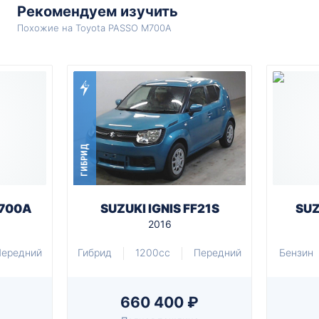
Рекомендуем изучить
Похожие на Toyota PASSO M700A
ГИБРИД
M700A
SUZUKI IGNIS FF21S
SUZ
2016
Передний
Гибрид
1200cc
Передний
Бензин
660 400 ₽