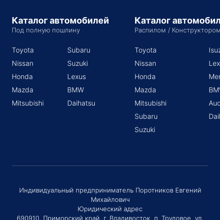
Каталог автомобилей
Каталог автомоби
Под полную пошлину
Распилом / Конструкторо
Toyota
Subaru
Toyota
Isu
Nissan
Suzuki
Nissan
Lex
Honda
Lexus
Honda
Me
Mazda
BMW
Mazda
BM
Mitsubishi
Daihatsu
Mitsubishi
Aud
Subaru
Dai
Suzuki
Индивидуальный предприниматель Поротников Евгений
Михайлович
Юридический адрес
690910, Приморский край, г. Владивосток, п. Трудовое, ул.