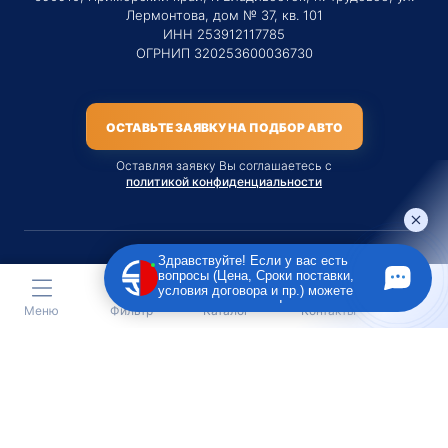
Лермонтова, дом № 37, кв. 101
ИНН 253912117785
ОГРНИП 320253600036730
ОСТАВЬТЕ ЗАЯВКУ НА ПОДБОР АВТО
Оставляя заявку Вы соглашаетесь с
политикой конфиденциальности
Здравствуйте! Если у вас есть
вопросы (Цена, Сроки поставки,
Материалы данного сайта являются публичной офертой
условия договора и пр.) можете
только на услугу сопровождения Агентом приобретения
задать их мне в чат!
Меню
Фильтр
Каталог
Контакты
транспортного средства Клиентом.
Во всех остальных случаях сайт носит исключительно
информационный характер.