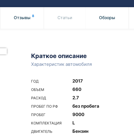
Honda
Mercedes-
Mazda
BMW
8
Отзывы
Статьи
Обзоры
Mitsubishi
Audi
Subaru
Daihatsu
Suzuki
Краткое описание
Характеристик автомобиля
2017
ГОД
660
ОБЪЕМ
2.7
РАСХОД
без пробега
ПРОБЕГ ПО РФ
9000
ПРОБЕГ
L
КОМПЛЕКТАЦИЯ
Бензин
ДВИГАТЕЛЬ