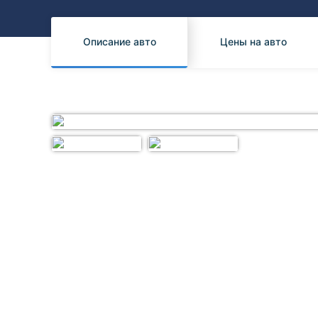
Honda
Daihatsu
Mazda
Tesla
Описание авто
Цены на авто
Suzuki
Mitsubishi
Subaru