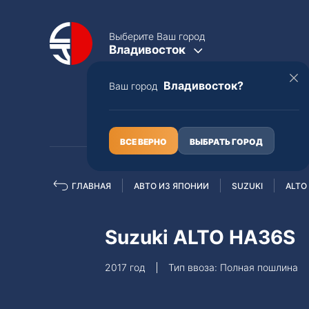
Выберите Ваш город
Владивосток
Владивосток?
Ваш город
КАТАЛОГ
О НАС
ВСЕ ВЕРНО
ВЫБРАТЬ ГОРОД
ГЛАВНАЯ
АВТО ИЗ ЯПОНИИ
SUZUKI
ALTO
Полная пошлина
ЦЕЛЫЕ АВТО С ПТС
Suzuki ALTO HA36S
Toyota
Lexus
2017 год
Тип ввоза: Полная пошлина
Nissan
Mercedes-B