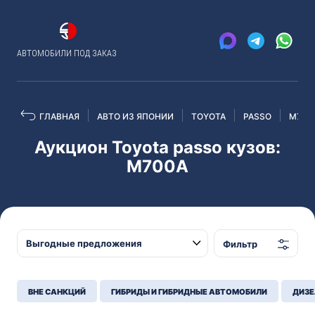
АВТОМОБИЛИ ПОД ЗАКАЗ
ГЛАВНАЯ
АВТО ИЗ ЯПОНИИ
TOYOTA
PASSO
M700
Аукцион Toyota passo кузов:
M700A
Фильтр
ВНЕ САНКЦИЙ
ГИБРИДЫ И ГИБРИДНЫЕ АВТОМОБИЛИ
ДИЗЕ