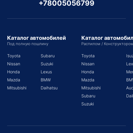
+78005056799
Каталог автомобилей
Каталог автомоби
Под полную пошлину
Распилом / Конструкторо
Toyota
Subaru
Toyota
Isu
Nissan
Suzuki
Nissan
Lex
Honda
Lexus
Honda
Me
Mazda
BMW
Mazda
BM
Mitsubishi
Daihatsu
Mitsubishi
Aud
Subaru
Dai
Suzuki