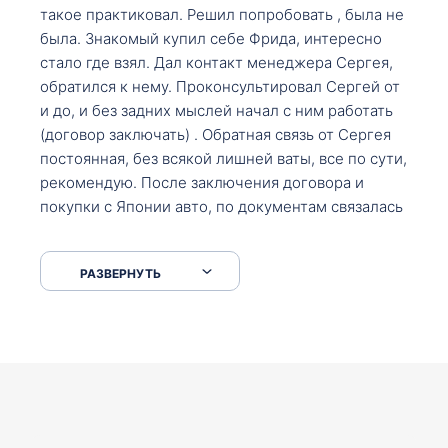
такое практиковал. Решил попробовать , была не
была. Знакомый купил себе Фрида, интересно
стало где взял. Дал контакт менеджера Сергея,
обратился к нему. Проконсультировал Сергей от
и до, и без задних мыслей начал с ним работать
(договор заключать) . Обратная связь от Сергея
постоянная, без всякой лишней ваты, все по сути,
рекомендую. После заключения договора и
покупки с Японии авто, по документам связалась
со мной Мария, все подсказала, куда, что и как,
что заполнить, куда зайти, образцы и т.д. После
РАЗВЕРНУТЬ
приехал за авто. Меня тепло встретили Сергей с
Марией. Автомобиль забрал, все супер. Спасибо
вам большое. Буду еще обращаться.