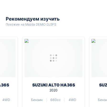
Рекомендуем изучить
Похожие на Mazda DEMIO DJ3FS
A36S
SUZUKI ALTO HA36S
SUZ
2020
4WD
Бензин
660cc
4WD
Бенз