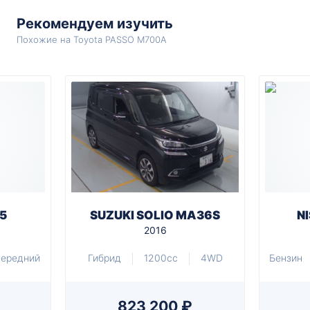
Рекомендуем изучить
Похожие на Toyota PASSO M700A
5
SUZUKI SOLIO MA36S
N
2016
ередний
Гибрид
1200cc
4WD
Бензин
823 200 ₽