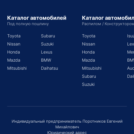
Каталог автомобилей
Каталог автомоби
Под полную пошлину
Распилом / Конструкторо
Toyota
Subaru
Toyota
Isu
Nissan
Suzuki
Nissan
Lex
Honda
Lexus
Honda
Me
Mazda
BMW
Mazda
BM
Mitsubishi
Daihatsu
Mitsubishi
Aud
Subaru
Dai
Suzuki
Индивидуальный предприниматель Поротников Евгений
Михайлович
Юридический адрес