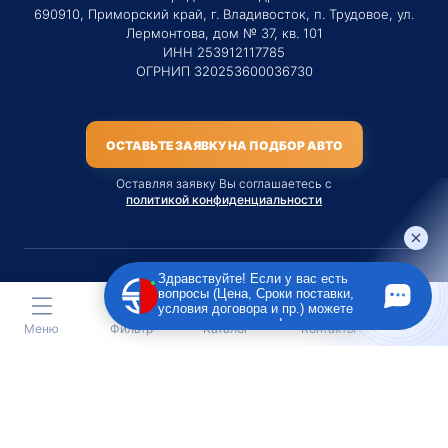
690910, Приморский край, г. Владивосток, п. Трудовое, ул.
Лермонтова, дом № 37, кв. 101
ИНН 253912117785
ОГРНИП 320253600036730
ОСТАВЬТЕ ЗАЯВКУ НА ПОДБОР АВТО
Оставляя заявку Вы соглашаетесь с
политикой конфиденциальности
Здравствуйте! Если у вас есть
вопросы (Цена, Сроки поставки,
Материалы данного сайта являются публичной офертой
условия договора и пр.) можете
только на услугу сопровождения Агентом приобретения
задать их мне в чат!
Меню
Фильтр
Каталог
Контакты
транспортного средства Клиентом.
Во всех остальных случаях сайт носит исключительно
информационный характер.