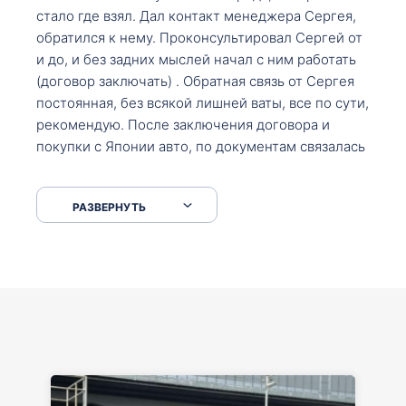
стало где взял. Дал контакт менеджера Сергея,
обратился к нему. Проконсультировал Сергей от
и до, и без задних мыслей начал с ним работать
(договор заключать) . Обратная связь от Сергея
постоянная, без всякой лишней ваты, все по сути,
рекомендую. После заключения договора и
покупки с Японии авто, по документам связалась
со мной Мария, все подсказала, куда, что и как,
что заполнить, куда зайти, образцы и т.д. После
РАЗВЕРНУТЬ
приехал за авто. Меня тепло встретили Сергей с
Марией. Автомобиль забрал, все супер. Спасибо
вам большое. Буду еще обращаться.