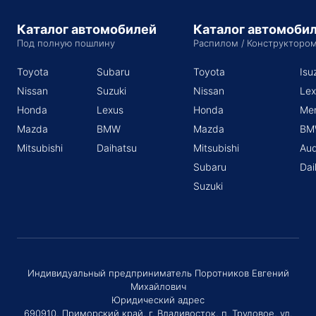
Каталог автомобилей
Каталог автомоби
Под полную пошлину
Распилом / Конструкторо
Toyota
Subaru
Toyota
Isu
Nissan
Suzuki
Nissan
Lex
Honda
Lexus
Honda
Me
Mazda
BMW
Mazda
BM
Mitsubishi
Daihatsu
Mitsubishi
Aud
Subaru
Dai
Suzuki
Индивидуальный предприниматель Поротников Евгений
Михайлович
Юридический адрес
690910, Приморский край, г. Владивосток, п. Трудовое, ул.