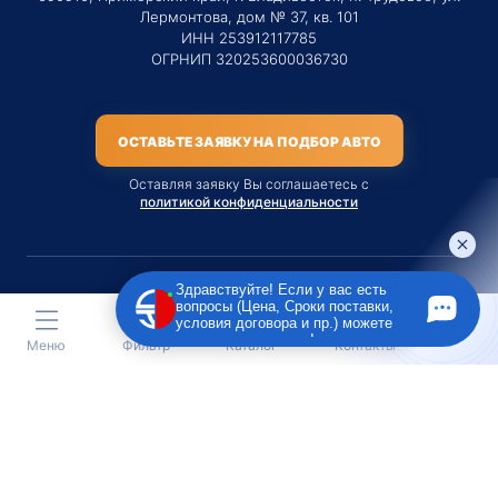
Лермонтова, дом № 37, кв. 101
ИНН 253912117785
ОГРНИП 320253600036730
ОСТАВЬТЕ ЗАЯВКУ НА ПОДБОР АВТО
Оставляя заявку Вы соглашаетесь с
политикой конфиденциальности
Здравствуйте! Если у вас есть
вопросы (Цена, Сроки поставки,
Материалы данного сайта являются публичной офертой
условия договора и пр.) можете
только на услугу сопровождения Агентом приобретения
задать их мне в чат!
Меню
Фильтр
Каталог
Контакты
транспортного средства Клиентом.
Во всех остальных случаях сайт носит исключительно
информационный характер.