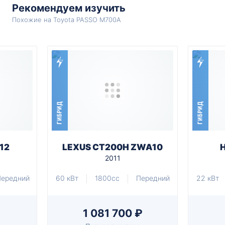
Рекомендуем изучить
Похожие на Toyota PASSO M700A
ГИБРИД
ГИБРИД
12
LEXUS CT200H ZWA10
2011
Передний
60 кВт
1800cc
Передний
22 кВт
1 081 700 ₽