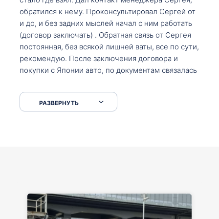
обратился к нему. Проконсультировал Сергей от
и до, и без задних мыслей начал с ним работать
(договор заключать) . Обратная связь от Сергея
постоянная, без всякой лишней ваты, все по сути,
рекомендую. После заключения договора и
покупки с Японии авто, по документам связалась
со мной Мария, все подсказала, куда, что и как,
что заполнить, куда зайти, образцы и т.д. После
РАЗВЕРНУТЬ
приехал за авто. Меня тепло встретили Сергей с
Марией. Автомобиль забрал, все супер. Спасибо
вам большое. Буду еще обращаться.