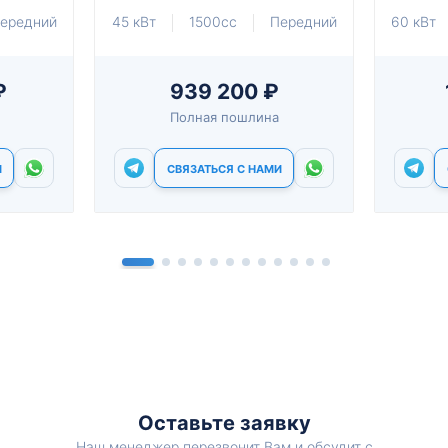
ередний
45 кВт
1500cc
Передний
60 кВт
₽
939 200 ₽
Полная пошлина
И
СВЯЗАТЬСЯ С НАМИ
Оставьте заявку
Наш менеджер перезвонит Вам и обсудит с