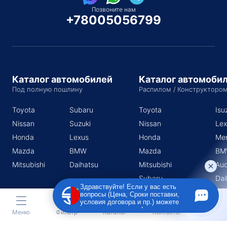
Позвоните нам
+78005056799
Каталог автомобилей
Каталог автомоби
Под полную пошлину
Распилом / Конструкторо
Toyota
Subaru
Toyota
Isu
Nissan
Suzuki
Nissan
Lex
Honda
Lexus
Honda
Me
Mazda
BMW
Mazda
BM
Mitsubishi
Daihatsu
Mitsubishi
Aud
Subaru
Dai
Здравствуйте! Если у вас есть
Suzuki
вопросы (Цена, Сроки поставки,
условия договора и пр.) можете
задать их мне в чат!
Меню
Фильтр
Каталог
Контакты