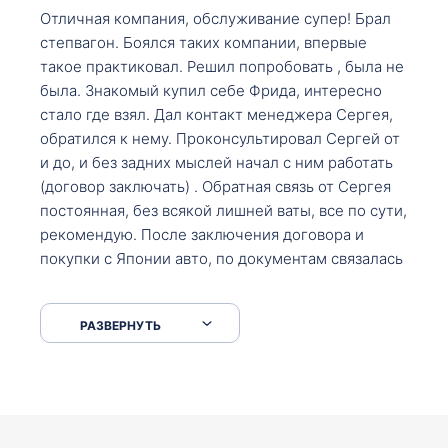
Отличная компания, обслуживание супер! Брал
степвагон. Боялся таких компании, впервые
такое практиковал. Решил попробовать , была не
была. Знакомый купил себе Фрида, интересно
стало где взял. Дал контакт менеджера Сергея,
обратился к нему. Проконсультировал Сергей от
и до, и без задних мыслей начал с ним работать
(договор заключать) . Обратная связь от Сергея
постоянная, без всякой лишней ваты, все по сути,
рекомендую. После заключения договора и
покупки с Японии авто, по документам связалась
со мной Мария, все подсказала, куда, что и как,
что заполнить, куда зайти, образцы и т.д. После
РАЗВЕРНУТЬ
приехал за авто. Меня тепло встретили Сергей с
Марией. Автомобиль забрал, все супер. Спасибо
вам большое. Буду еще обращаться.