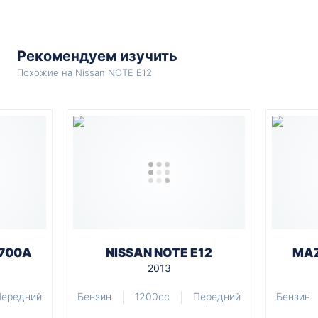
Рекомендуем изучить
Похожие на Nissan NOTE E12
M700A
NISSAN NOTE E12
MAZ
2013
Передний
Бензин
1200cc
Передний
Бензин