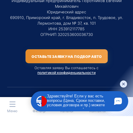
Индивидуальный предприниматель Поротников Евгений
Михайлович
Юридический адрес
690910, Приморский край, г. Владивосток, п. Трудовое, ул.
Лермонтова, дом № 37, кв. 101
ИНН 253912117785
ОГРНИП 320253600036730
ОСТАВЬТЕ ЗАЯВКУ НА ПОДБОР АВТО
Оставляя заявку Вы соглашаетесь с
политикой конфиденциальности
Здравствуйте! Если у вас есть
вопросы (Цена, Сроки поставки,
Материалы данного сайта являются публичной офертой
условия договора и пр.) можете
только на услугу сопровождения Агентом приобретения
задать их мне в чат!
Меню
Фильтр
Каталог
Контакты
транспортного средства Клиентом.
Во всех остальных случаях сайт носит исключительно
информационный характер.