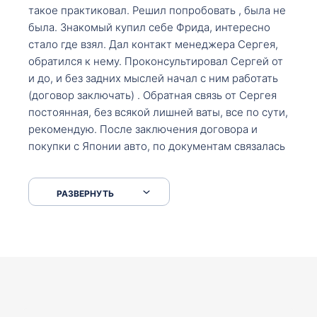
такое практиковал. Решил попробовать , была не
была. Знакомый купил себе Фрида, интересно
стало где взял. Дал контакт менеджера Сергея,
обратился к нему. Проконсультировал Сергей от
и до, и без задних мыслей начал с ним работать
(договор заключать) . Обратная связь от Сергея
постоянная, без всякой лишней ваты, все по сути,
рекомендую. После заключения договора и
покупки с Японии авто, по документам связалась
со мной Мария, все подсказала, куда, что и как,
что заполнить, куда зайти, образцы и т.д. После
РАЗВЕРНУТЬ
приехал за авто. Меня тепло встретили Сергей с
Марией. Автомобиль забрал, все супер. Спасибо
вам большое. Буду еще обращаться.