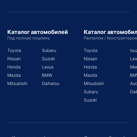
Каталог автомобилей
Каталог автомоби
Под полную пошлину
Распилом / Конструкторо
Toyota
Subaru
Toyota
Isu
Nissan
Suzuki
Nissan
Lex
Honda
Lexus
Honda
Me
Mazda
BMW
Mazda
BM
Mitsubishi
Daihatsu
Mitsubishi
Aud
Subaru
Dai
Suzuki