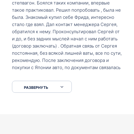
степвагон. Боялся таких компании, впервые
такое практиковал. Решил попробовать , была не
была. Знакомый купил себе Фрида, интересно
стало где взял. Дал контакт менеджера Сергея,
обратился к нему. Проконсультировал Сергей от
и до, и без задних мыслей начал с ним работать
(договор заключать) . Обратная связь от Сергея
постоянная, без всякой лишней ваты, все по сути,
рекомендую. После заключения договора и
покупки с Японии авто, по документам связалась
со мной Мария, все подсказала, куда, что и как,
что заполнить, куда зайти, образцы и т.д. После
РАЗВЕРНУТЬ
приехал за авто. Меня тепло встретили Сергей с
Марией. Автомобиль забрал, все супер. Спасибо
вам большое. Буду еще обращаться.