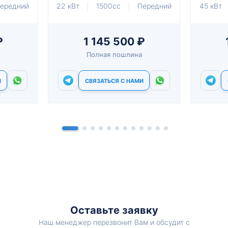
ередний
22 кВт
1500cc
Передний
45 кВт
₽
1 145 500 ₽
Полная пошлина
И
СВЯЗАТЬСЯ С НАМИ
Оставьте заявку
Наш менеджер перезвонит Вам и обсудит с