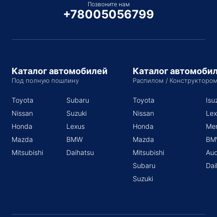
Позвоните нам
+78005056799
Каталог автомобилей
Каталог автомоби
Под полную пошлину
Распилом / Конструкторо
Toyota
Subaru
Toyota
Isu
Nissan
Suzuki
Nissan
Lex
Honda
Lexus
Honda
Me
Mazda
BMW
Mazda
BM
Mitsubishi
Daihatsu
Mitsubishi
Aud
Subaru
Dai
Suzuki