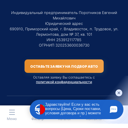
Индивидуальный предприниматель Поротников Евгений
Михайлович
Юридический адрес
690910, Приморский край, г. Владивосток, п. Трудовое, ул.
Лермонтова, дом № 37, кв. 101
ИНН 253912117785
ОГРНИП 320253600036730
ОСТАВЬТЕ ЗАЯВКУ НА ПОДБОР АВТО
Оставляя заявку Вы соглашаетесь с
политикой конфиденциальности
Здравствуйте! Если у вас есть
вопросы (Цена, Сроки поставки,
Материалы данного сайта являются публичной офертой
условия договора и пр.) можете
только на услугу сопровождения Агентом приобретения
задать их мне в чат!
Меню
Фильтр
Каталог
Контакты
транспортного средства Клиентом.