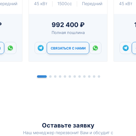
ередний
45 кВт
1500cc
Передний
45 кВт
₽
992 400 ₽
Полная пошлина
И
СВЯЗАТЬСЯ С НАМИ
Оставьте заявку
Наш менеджер перезвонит Вам и обсудит с