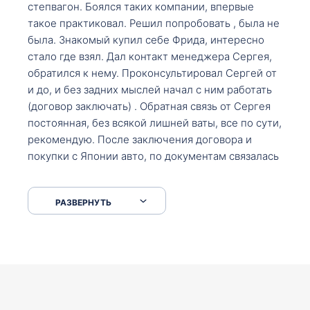
степвагон. Боялся таких компании, впервые
такое практиковал. Решил попробовать , была не
была. Знакомый купил себе Фрида, интересно
стало где взял. Дал контакт менеджера Сергея,
обратился к нему. Проконсультировал Сергей от
и до, и без задних мыслей начал с ним работать
(договор заключать) . Обратная связь от Сергея
постоянная, без всякой лишней ваты, все по сути,
рекомендую. После заключения договора и
покупки с Японии авто, по документам связалась
со мной Мария, все подсказала, куда, что и как,
что заполнить, куда зайти, образцы и т.д. После
РАЗВЕРНУТЬ
приехал за авто. Меня тепло встретили Сергей с
Марией. Автомобиль забрал, все супер. Спасибо
вам большое. Буду еще обращаться.