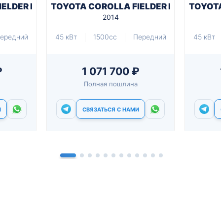
IELDER NKE165G
TOYOTA COROLLA FIELDER NKE165G
TOYOTA
2014
ередний
45 кВт
1500cc
Передний
45 кВт
₽
1 071 700 ₽
Полная пошлина
И
СВЯЗАТЬСЯ С НАМИ