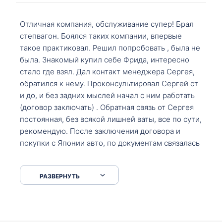
Отличная компания, обслуживание супер! Брал
степвагон. Боялся таких компании, впервые
такое практиковал. Решил попробовать , была не
была. Знакомый купил себе Фрида, интересно
стало где взял. Дал контакт менеджера Сергея,
обратился к нему. Проконсультировал Сергей от
и до, и без задних мыслей начал с ним работать
(договор заключать) . Обратная связь от Сергея
постоянная, без всякой лишней ваты, все по сути,
рекомендую. После заключения договора и
покупки с Японии авто, по документам связалась
со мной Мария, все подсказала, куда, что и как,
что заполнить, куда зайти, образцы и т.д. После
РАЗВЕРНУТЬ
приехал за авто. Меня тепло встретили Сергей с
Марией. Автомобиль забрал, все супер. Спасибо
вам большое. Буду еще обращаться.