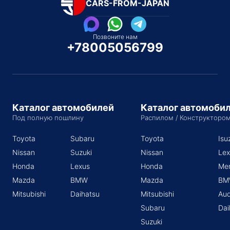
CARS-FROM-JAPAN
Позвоните нам
+78005056799
Каталог автомобилей
Каталог автомоби
Под полную пошлину
Распилом / Конструкторо
Toyota
Subaru
Toyota
Isu
Nissan
Suzuki
Nissan
Lex
Honda
Lexus
Honda
Me
Mazda
BMW
Mazda
BM
Mitsubishi
Daihatsu
Mitsubishi
Aud
Subaru
Dai
Suzuki