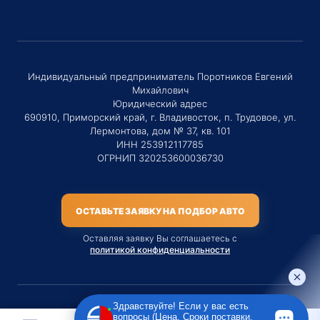
Индивидуальный предприниматель Поротников Евгений
Михайлович
Юридический адрес
690910, Приморский край, г. Владивосток, п. Трудовое, ул.
Лермонтова, дом № 37, кв. 101
ИНН 253912117785
ОГРНИП 320253600036730
ОСТАВЬТЕ ЗАЯВКУ НА ПОДБОР АВТО
Оставляя заявку Вы соглашаетесь с
политикой конфиденциальности
Здравствуйте! Если у вас есть
вопросы (Цена, Сроки поставки,
Материалы данного сайта являются публичной офертой