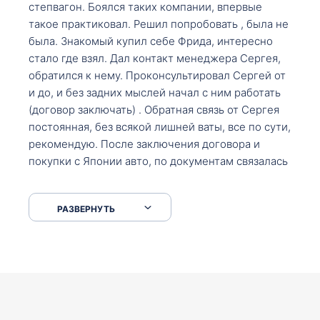
степвагон. Боялся таких компании, впервые
такое практиковал. Решил попробовать , была не
была. Знакомый купил себе Фрида, интересно
стало где взял. Дал контакт менеджера Сергея,
обратился к нему. Проконсультировал Сергей от
и до, и без задних мыслей начал с ним работать
(договор заключать) . Обратная связь от Сергея
постоянная, без всякой лишней ваты, все по сути,
рекомендую. После заключения договора и
покупки с Японии авто, по документам связалась
со мной Мария, все подсказала, куда, что и как,
что заполнить, куда зайти, образцы и т.д. После
РАЗВЕРНУТЬ
приехал за авто. Меня тепло встретили Сергей с
Марией. Автомобиль забрал, все супер. Спасибо
вам большое. Буду еще обращаться.