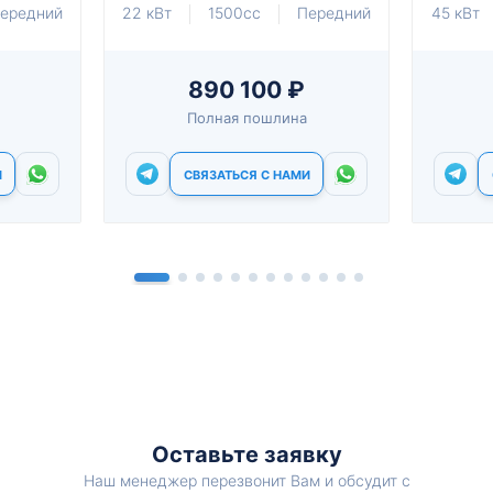
ередний
22 кВт
1500cc
Передний
45 кВт
890 100 ₽
Полная пошлина
И
СВЯЗАТЬСЯ С НАМИ
Оставьте заявку
Наш менеджер перезвонит Вам и обсудит с