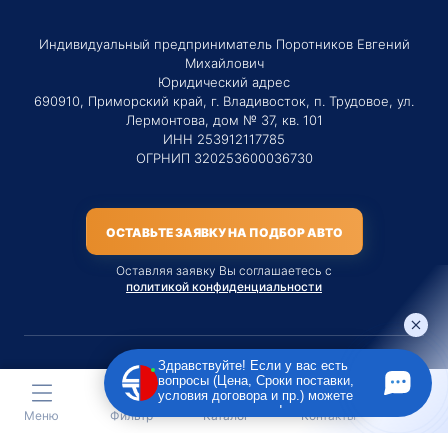
Индивидуальный предприниматель Поротников Евгений
Михайлович
Юридический адрес
690910, Приморский край, г. Владивосток, п. Трудовое, ул.
Лермонтова, дом № 37, кв. 101
ИНН 253912117785
ОГРНИП 320253600036730
ОСТАВЬТЕ ЗАЯВКУ НА ПОДБОР АВТО
Оставляя заявку Вы соглашаетесь с
политикой конфиденциальности
Здравствуйте! Если у вас есть
вопросы (Цена, Сроки поставки,
Материалы данного сайта являются публичной офертой
условия договора и пр.) можете
только на услугу сопровождения Агентом приобретения
задать их мне в чат!
Меню
Фильтр
Каталог
Контакты
транспортного средства Клиентом.