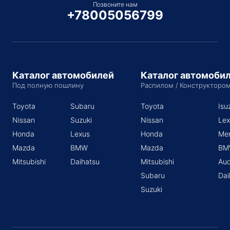
Позвоните нам
+78005056799
Каталог автомобилей
Каталог автомоби
Под полную пошлину
Распилом / Конструкторо
Toyota
Subaru
Toyota
Isu
Nissan
Suzuki
Nissan
Lex
Honda
Lexus
Honda
Me
Mazda
BMW
Mazda
BM
Mitsubishi
Daihatsu
Mitsubishi
Aud
Subaru
Dai
Suzuki