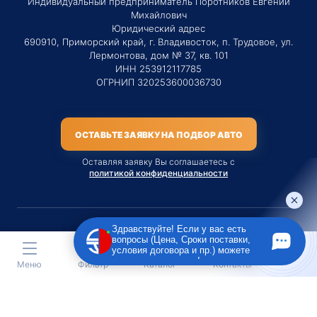
Индивидуальный предприниматель Поротников Евгений
Михайлович
Юридический адрес
690910, Приморский край, г. Владивосток, п. Трудовое, ул.
Лермонтова, дом № 37, кв. 101
ИНН 253912117785
ОГРНИП 320253600036730
ОСТАВЬТЕ ЗАЯВКУ НА ПОДБОР АВТО
Оставляя заявку Вы соглашаетесь с
политикой конфиденциальности
Здравствуйте! Если у вас есть
вопросы (Цена, Сроки поставки,
Материалы данного сайта являются публичной офертой
условия договора и пр.) можете
только на услугу сопровождения Агентом приобретения
задать их мне в чат!
Меню
Фильтр
Каталог
Контакты
транспортного средства Клиентом.
Во всех остальных случаях сайт носит исключительно
информационный характер.