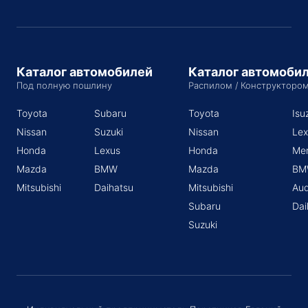
Каталог автомобилей
Каталог автомоби
Под полную пошлину
Распилом / Конструкторо
Toyota
Subaru
Toyota
Isu
Nissan
Suzuki
Nissan
Lex
Honda
Lexus
Honda
Me
Mazda
BMW
Mazda
BM
Mitsubishi
Daihatsu
Mitsubishi
Aud
Subaru
Dai
Suzuki