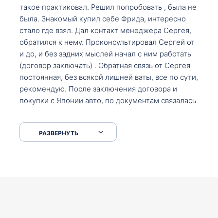
такое практиковал. Решил попробовать , была не
была. Знакомый купил себе Фрида, интересно
стало где взял. Дал контакт менеджера Сергея,
обратился к нему. Проконсультировал Сергей от
и до, и без задних мыслей начал с ним работать
(договор заключать) . Обратная связь от Сергея
постоянная, без всякой лишней ваты, все по сути,
рекомендую. После заключения договора и
покупки с Японии авто, по документам связалась
со мной Мария, все подсказала, куда, что и как,
что заполнить, куда зайти, образцы и т.д. После
РАЗВЕРНУТЬ
приехал за авто. Меня тепло встретили Сергей с
Марией. Автомобиль забрал, все супер. Спасибо
вам большое. Буду еще обращаться.