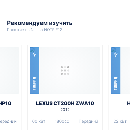
Рекомендуем изучить
Похожие на Nissan NOTE E12
ГИБРИД
ГИБРИД
HP10
LEXUS CT200H ZWA10
2012
ередний
60 кВт
1800cc
Передний
22 кВт