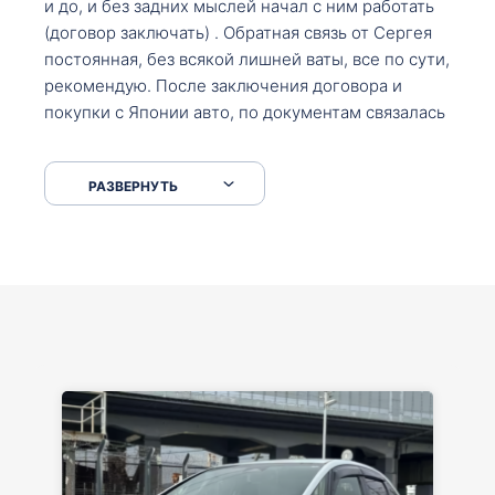
и до, и без задних мыслей начал с ним работать
(договор заключать) . Обратная связь от Сергея
постоянная, без всякой лишней ваты, все по сути,
рекомендую. После заключения договора и
покупки с Японии авто, по документам связалась
со мной Мария, все подсказала, куда, что и как,
что заполнить, куда зайти, образцы и т.д. После
РАЗВЕРНУТЬ
приехал за авто. Меня тепло встретили Сергей с
Марией. Автомобиль забрал, все супер. Спасибо
вам большое. Буду еще обращаться.