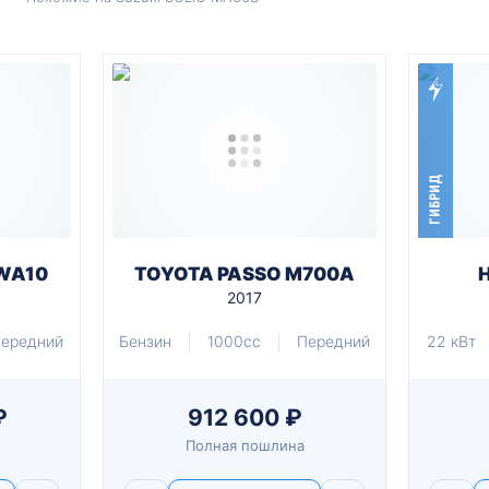
ГИБРИД
WA10
TOYOTA PASSO M700A
2017
ередний
Бензин
1000cc
Передний
22 кВт
₽
912 600 ₽
Полная пошлина