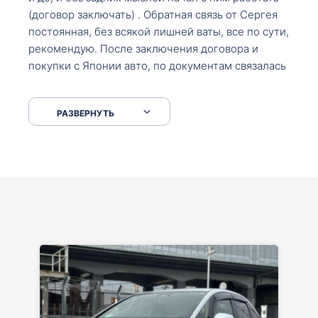
(договор заключать) . Обратная связь от Сергея
постоянная, без всякой лишней ваты, все по сути,
рекомендую. После заключения договора и
покупки с Японии авто, по документам связалась
со мной Мария, все подсказала, куда, что и как,
что заполнить, куда зайти, образцы и т.д. После
РАЗВЕРНУТЬ
приехал за авто. Меня тепло встретили Сергей с
Марией. Автомобиль забрал, все супер. Спасибо
вам большое. Буду еще обращаться.