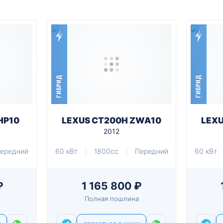
ГИБРИД
ГИБРИД
HP10
LEXUS CT200H ZWA10
LEX
2012
ередний
60 кВт
1800cc
Передний
60 кВт
₽
1 165 800 ₽
Полная пошлина