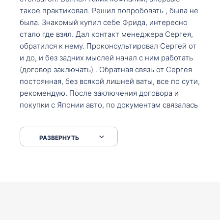
такое практиковал. Решил попробовать , была не
была. Знакомый купил себе Фрида, интересно
стало где взял. Дал контакт менеджера Сергея,
обратился к нему. Проконсультировал Сергей от
и до, и без задних мыслей начал с ним работать
(договор заключать) . Обратная связь от Сергея
постоянная, без всякой лишней ваты, все по сути,
рекомендую. После заключения договора и
покупки с Японии авто, по документам связалась
со мной Мария, все подсказала, куда, что и как,
что заполнить, куда зайти, образцы и т.д. После
РАЗВЕРНУТЬ
приехал за авто. Меня тепло встретили Сергей с
Марией. Автомобиль забрал, все супер. Спасибо
вам большое. Буду еще обращаться.