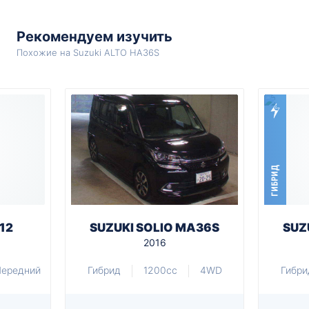
Рекомендуем изучить
Похожие на Suzuki ALTO HA36S
ГИБРИД
12
SUZUKI SOLIO MA36S
SUZ
2016
Передний
Гибрид
1200cc
4WD
Гибри