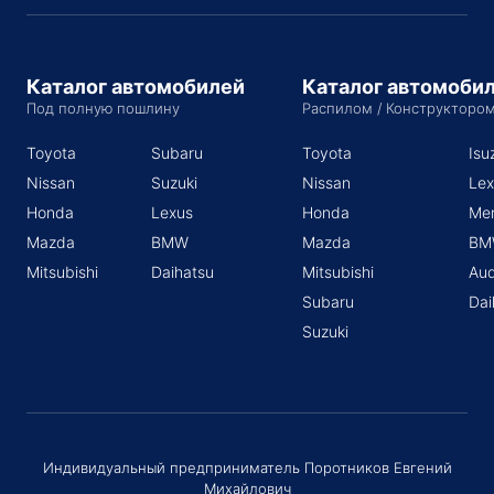
Каталог автомобилей
Каталог автомоби
Под полную пошлину
Распилом / Конструкторо
Toyota
Subaru
Toyota
Isu
Nissan
Suzuki
Nissan
Lex
Honda
Lexus
Honda
Me
Mazda
BMW
Mazda
BM
Mitsubishi
Daihatsu
Mitsubishi
Aud
Subaru
Dai
Suzuki
Индивидуальный предприниматель Поротников Евгений
Михайлович