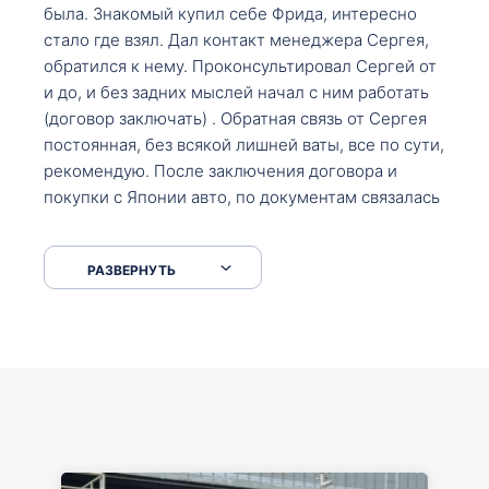
была. Знакомый купил себе Фрида, интересно
стало где взял. Дал контакт менеджера Сергея,
обратился к нему. Проконсультировал Сергей от
и до, и без задних мыслей начал с ним работать
(договор заключать) . Обратная связь от Сергея
постоянная, без всякой лишней ваты, все по сути,
рекомендую. После заключения договора и
покупки с Японии авто, по документам связалась
со мной Мария, все подсказала, куда, что и как,
что заполнить, куда зайти, образцы и т.д. После
РАЗВЕРНУТЬ
приехал за авто. Меня тепло встретили Сергей с
Марией. Автомобиль забрал, все супер. Спасибо
вам большое. Буду еще обращаться.