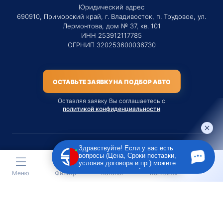
Юридический адрес
690910, Приморский край, г. Владивосток, п. Трудовое, ул.
Лермонтова, дом № 37, кв. 101
ИНН 253912117785
ОГРНИП 320253600036730
ОСТАВЬТЕ ЗАЯВКУ НА ПОДБОР АВТО
Оставляя заявку Вы соглашаетесь с
политикой конфиденциальности
Здравствуйте! Если у вас есть
вопросы (Цена, Сроки поставки,
Материалы данного сайта являются публичной офертой
условия договора и пр.) можете
только на услугу сопровождения Агентом приобретения
задать их мне в чат!
Меню
Фильтр
Каталог
Контакты
транспортного средства Клиентом.
Во всех остальных случаях сайт носит исключительно
информационный характер.