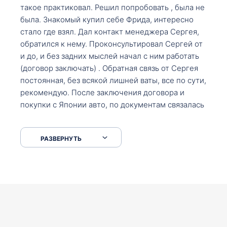
такое практиковал. Решил попробовать , была не
была. Знакомый купил себе Фрида, интересно
стало где взял. Дал контакт менеджера Сергея,
обратился к нему. Проконсультировал Сергей от
и до, и без задних мыслей начал с ним работать
(договор заключать) . Обратная связь от Сергея
постоянная, без всякой лишней ваты, все по сути,
рекомендую. После заключения договора и
покупки с Японии авто, по документам связалась
со мной Мария, все подсказала, куда, что и как,
что заполнить, куда зайти, образцы и т.д. После
РАЗВЕРНУТЬ
приехал за авто. Меня тепло встретили Сергей с
Марией. Автомобиль забрал, все супер. Спасибо
вам большое. Буду еще обращаться.