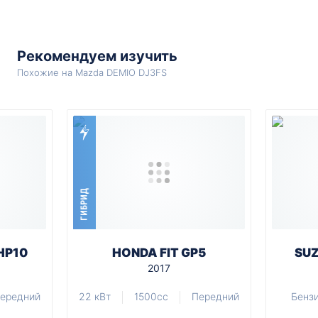
Рекомендуем изучить
Похожие на Mazda DEMIO DJ3FS
ГИБРИД
HP10
HONDA FIT GP5
SUZ
2017
ередний
22 кВт
1500cc
Передний
Бенз