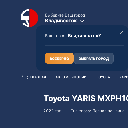
Выберите Ваш город
Владивосток
Владивосток?
Ваш город
КАТАЛОГ
О НАС
ВСЕ ВЕРНО
ВЫБРАТЬ ГОРОД
ГЛАВНАЯ
АВТО ИЗ ЯПОНИИ
TOYOTA
YARI
Полная пошлина
ЦЕЛЫЕ АВТО С ПТС
Toyota YARIS MXPH1
Toyota
Lexus
2022 год
Тип ввоза: Полная пошлина
Nissan
Mercedes-B