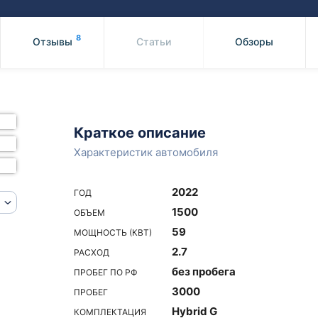
Honda
Mercedes-
Mazda
BMW
8
Отзывы
Статьи
Обзоры
Mitsubishi
Audi
Subaru
Daihatsu
Suzuki
Краткое описание
Характеристик автомобиля
2022
ГОД
1500
ОБЪЕМ
59
МОЩНОСТЬ (КВТ)
2.7
РАСХОД
без пробега
ПРОБЕГ ПО РФ
3000
ПРОБЕГ
Hybrid G
КОМПЛЕКТАЦИЯ