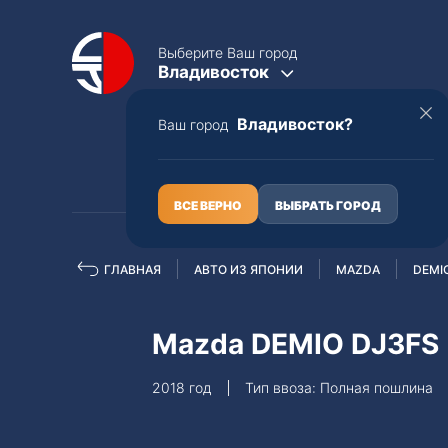
Выберите Ваш город
Владивосток
Владивосток?
Ваш город
КАТАЛОГ
О НАС
ВСЕ ВЕРНО
ВЫБРАТЬ ГОРОД
ГЛАВНАЯ
АВТО ИЗ ЯПОНИИ
MAZDA
DEMI
Полная пошлина
ЦЕЛЫЕ АВТО С ПТС
Mazda DEMIO DJ3FS
Toyota
Lexus
2018 год
Тип ввоза: Полная пошлина
Nissan
Mercedes-B