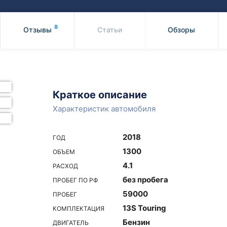
Honda
Mercedes-
Mazda
BMW
8
Отзывы
Статьи
Обзоры
Mitsubishi
Audi
Subaru
Daihatsu
Suzuki
Краткое описание
Характеристик автомобиля
2018
ГОД
1300
ОБЪЕМ
4.1
РАСХОД
без пробега
ПРОБЕГ ПО РФ
59000
ПРОБЕГ
13S Touring
КОМПЛЕКТАЦИЯ
Бензин
ДВИГАТЕЛЬ