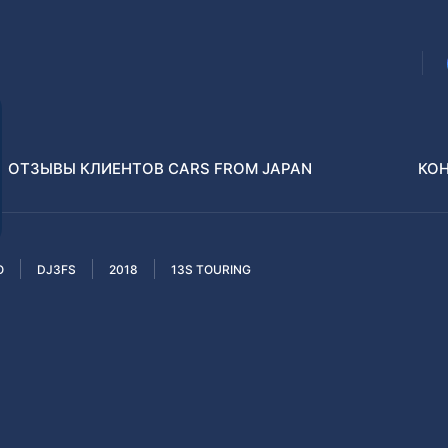
ОТЗЫВЫ КЛИЕНТОВ CARS FROM JAPAN
КО
O
DJ3FS
2018
13S TOURING
Распилы и конструкторы
В РАЗБОР БЕЗ ПТС
Toyota
Isuzu
enz
Nissan
Lexus