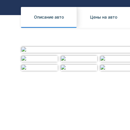
Honda
Daihatsu
Mazda
Tesla
Описание авто
Цены на авто
Suzuki
Mitsubishi
Subaru