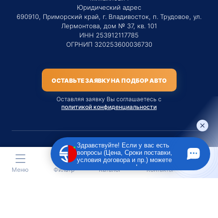
Юридический адрес
690910, Приморский край, г. Владивосток, п. Трудовое, ул.
Лермонтова, дом № 37, кв. 101
ИНН 253912117785
ОГРНИП 320253600036730
ОСТАВЬТЕ ЗАЯВКУ НА ПОДБОР АВТО
Оставляя заявку Вы соглашаетесь с
политикой конфиденциальности
Здравствуйте! Если у вас есть
вопросы (Цена, Сроки поставки,
Материалы данного сайта являются публичной офертой
условия договора и пр.) можете
только на услугу сопровождения Агентом приобретения
задать их мне в чат!
Меню
Фильтр
Каталог
Контакты
транспортного средства Клиентом.
Во всех остальных случаях сайт носит исключительно
информационный характер.