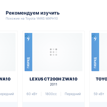
Рекомендуем изучить
Похожие на Toyota YARIS MXPH10
ГИБРИД
ГИБРИД
WA10
LEXUS CT200H ZWA10
TOYO
2011
ередний
60 кВт
1800cc
Передний
59 кВт