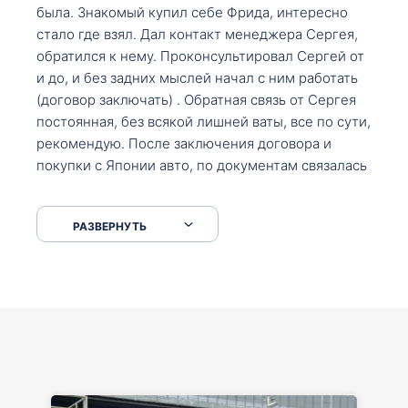
была. Знакомый купил себе Фрида, интересно
стало где взял. Дал контакт менеджера Сергея,
обратился к нему. Проконсультировал Сергей от
и до, и без задних мыслей начал с ним работать
(договор заключать) . Обратная связь от Сергея
постоянная, без всякой лишней ваты, все по сути,
рекомендую. После заключения договора и
покупки с Японии авто, по документам связалась
со мной Мария, все подсказала, куда, что и как,
что заполнить, куда зайти, образцы и т.д. После
РАЗВЕРНУТЬ
приехал за авто. Меня тепло встретили Сергей с
Марией. Автомобиль забрал, все супер. Спасибо
вам большое. Буду еще обращаться.