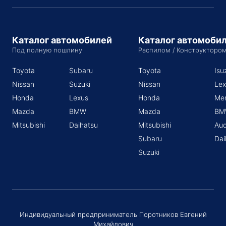
Каталог автомобилей
Каталог автомоби
Под полную пошлину
Распилом / Конструкторо
Toyota
Subaru
Toyota
Isu
Nissan
Suzuki
Nissan
Lex
Honda
Lexus
Honda
Me
Mazda
BMW
Mazda
BM
Mitsubishi
Daihatsu
Mitsubishi
Aud
Subaru
Dai
Suzuki
Индивидуальный предприниматель Поротников Евгений
Михайлович