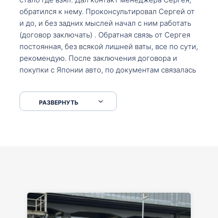
обратился к нему. Проконсультировал Сергей от
и до, и без задних мыслей начал с ним работать
(договор заключать) . Обратная связь от Сергея
постоянная, без всякой лишней ваты, все по сути,
рекомендую. После заключения договора и
покупки с Японии авто, по документам связалась
со мной Мария, все подсказала, куда, что и как,
что заполнить, куда зайти, образцы и т.д. После
РАЗВЕРНУТЬ
приехал за авто. Меня тепло встретили Сергей с
Марией. Автомобиль забрал, все супер. Спасибо
вам большое. Буду еще обращаться.