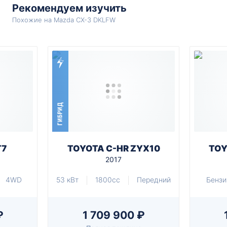
Рекомендуем изучить
Похожие на Mazda CX-3 DKLFW
ГИБРИД
T7
TOYOTA C-HR ZYX10
TOY
2017
4WD
53 кВт
1800cc
Передний
Бензи
₽
1 709 900 ₽