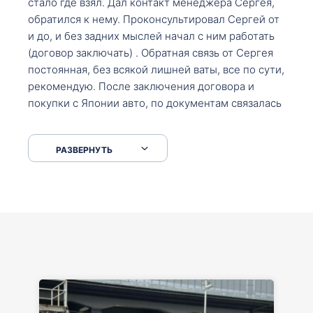
стало где взял. Дал контакт менеджера Сергея,
обратился к нему. Проконсультировал Сергей от
и до, и без задних мыслей начал с ним работать
(договор заключать) . Обратная связь от Сергея
постоянная, без всякой лишней ваты, все по сути,
рекомендую. После заключения договора и
покупки с Японии авто, по документам связалась
со мной Мария, все подсказала, куда, что и как,
что заполнить, куда зайти, образцы и т.д. После
РАЗВЕРНУТЬ
приехал за авто. Меня тепло встретили Сергей с
Марией. Автомобиль забрал, все супер. Спасибо
вам большое. Буду еще обращаться.