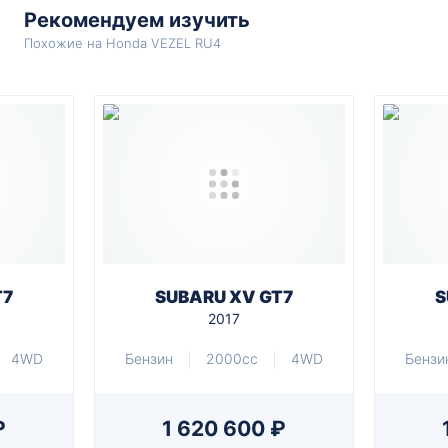
Рекомендуем изучить
Похожие на Honda VEZEL RU4
T7
SUBARU XV GT7
S
2017
4WD
Бензин
2000cc
4WD
Бензи
₽
1 620 600 ₽