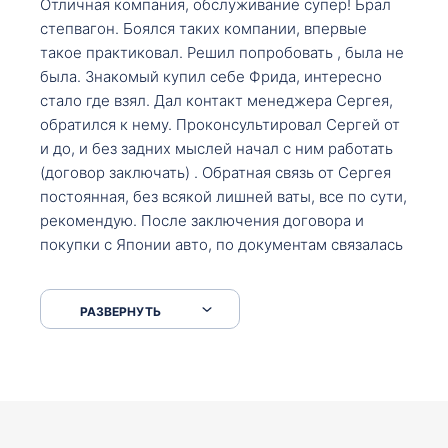
Отличная компания, обслуживание супер! Брал
степвагон. Боялся таких компании, впервые
такое практиковал. Решил попробовать , была не
была. Знакомый купил себе Фрида, интересно
стало где взял. Дал контакт менеджера Сергея,
обратился к нему. Проконсультировал Сергей от
и до, и без задних мыслей начал с ним работать
(договор заключать) . Обратная связь от Сергея
постоянная, без всякой лишней ваты, все по сути,
рекомендую. После заключения договора и
покупки с Японии авто, по документам связалась
со мной Мария, все подсказала, куда, что и как,
что заполнить, куда зайти, образцы и т.д. После
РАЗВЕРНУТЬ
приехал за авто. Меня тепло встретили Сергей с
Марией. Автомобиль забрал, все супер. Спасибо
вам большое. Буду еще обращаться.