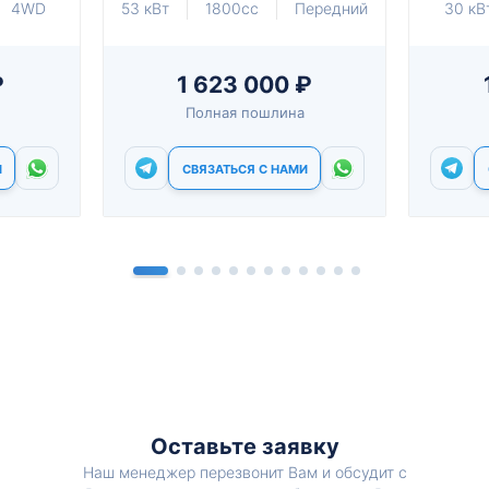
4WD
53 кВт
1800cc
Передний
30 кВ
₽
1 623 000 ₽
Полная пошлина
И
СВЯЗАТЬСЯ С НАМИ
Оставьте заявку
Наш менеджер перезвонит Вам и обсудит с