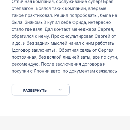
Отличная компания, обслуживание супер! Брал
степвагон. Боялся таких компании, впервые
такое практиковал. Решил попробовать , была не
была. Знакомый купил себе Фрида, интересно
стало где взял. Дал контакт менеджера Сергея,
обратился к нему. Проконсультировал Сергей от
и до, и без задних мыслей начал с ним работать
(договор заключать) . Обратная связь от Сергея
постоянная, без всякой лишней ваты, все по сути,
рекомендую. После заключения договора и
покупки с Японии авто, по документам связалась
со мной Мария, все подсказала, куда, что и как,
что заполнить, куда зайти, образцы и т.д. После
РАЗВЕРНУТЬ
приехал за авто. Меня тепло встретили Сергей с
Марией. Автомобиль забрал, все супер. Спасибо
вам большое. Буду еще обращаться.