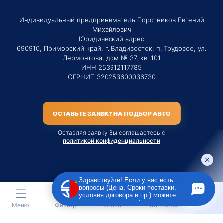
Индивидуальный предприниматель Поротников Евгений
Михайлович
Юридический адрес
690910, Приморский край, г. Владивосток, п. Трудовое, ул.
Лермонтова, дом № 37, кв. 101
ИНН 253912117785
ОГРНИП 320253600036730
ОСТАВЬТЕ ЗАЯВКУ НА ПОДБОР АВТО
Оставляя заявку Вы соглашаетесь с
политикой конфиденциальности
Здравствуйте! Если у вас есть
вопросы (Цена, Сроки поставки,
Материалы данного сайта являются публичной офертой
условия договора и пр.) можете
только на услугу сопровождения Агентом приобретения
задать их мне в чат!
Меню
Фильтр
Каталог
Контакты
транспортного средства Клиентом.