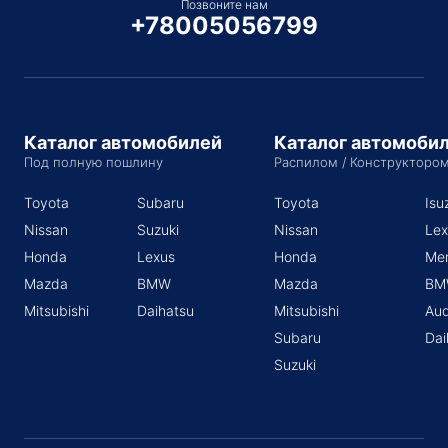
Позвоните нам
+78005056799
Каталог автомобилей
Каталог автомоби
Под полную пошлину
Распилом / Конструкторо
Toyota
Subaru
Toyota
Isu
Nissan
Suzuki
Nissan
Lex
Honda
Lexus
Honda
Me
Mazda
BMW
Mazda
BM
Mitsubishi
Daihatsu
Mitsubishi
Aud
Subaru
Dai
Suzuki