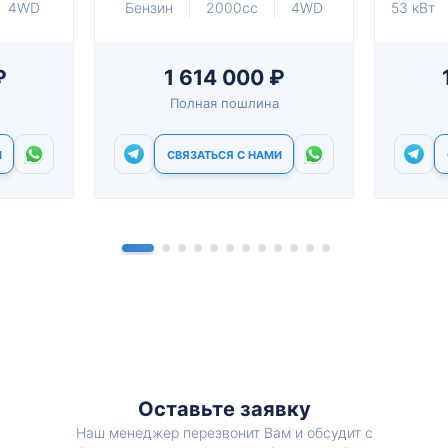
4WD
Бензин
2000cc
4WD
53 кВт
₽
1 614 000 ₽
Полная пошлина
И
СВЯЗАТЬСЯ С НАМИ
Оставьте заявку
Наш менеджер перезвонит Вам и обсудит с