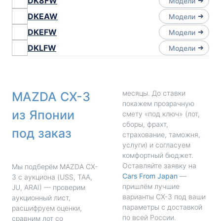
DK8FW
Модели
DKEAW
Модели
DKEFW
Модели
DKLFW
Модели
месяцы. До ставки
MAZDA CX-3
покажем прозрачную
из Японии
смету «под ключ» (лот,
сборы, фрахт,
под заказ
страхование, таможня,
услуги) и согласуем
комфортный бюджет.
Оставляйте заявку на
Мы подберём MAZDA CX-
Cars From Japan
—
3 с аукциона (USS, TAA,
пришлём лучшие
JU, ARAI) — проверим
варианты CX-3 под ваши
аукционный лист,
параметры с доставкой
расшифруем оценки,
по всей России.
сравним лот со