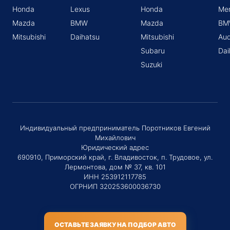
Honda
Lexus
Honda
Me
Mazda
BMW
Mazda
BM
Mitsubishi
Daihatsu
Mitsubishi
Aud
Subaru
Dai
Suzuki
Индивидуальный предприниматель Поротников Евгений
Михайлович
Юридический адрес
690910, Приморский край, г. Владивосток, п. Трудовое, ул.
Лермонтова, дом № 37, кв. 101
ИНН 253912117785
ОГРНИП 320253600036730
ОСТАВЬТЕ ЗАЯВКУ НА ПОДБОР АВТО