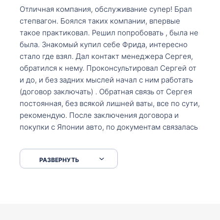
Отличная компания, обслуживание супер! Брал
степвагон. Боялся таких компании, впервые
такое практиковал. Решил попробовать , была не
была. Знакомый купил себе Фрида, интересно
стало где взял. Дал контакт менеджера Сергея,
обратился к нему. Проконсультировал Сергей от
и до, и без задних мыслей начал с ним работать
(договор заключать) . Обратная связь от Сергея
постоянная, без всякой лишней ваты, все по сути,
рекомендую. После заключения договора и
покупки с Японии авто, по документам связалась
со мной Мария, все подсказала, куда, что и как,
что заполнить, куда зайти, образцы и т.д. После
РАЗВЕРНУТЬ
приехал за авто. Меня тепло встретили Сергей с
Марией. Автомобиль забрал, все супер. Спасибо
вам большое. Буду еще обращаться.