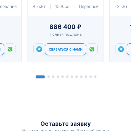
ередний
45 кВт
1500cc
Передний
22 кВт
886 400 ₽
Полная пошлина
И
СВЯЗАТЬСЯ С НАМИ
Оставьте заявку
Наш менеджер перезвонит Вам и обсудит с