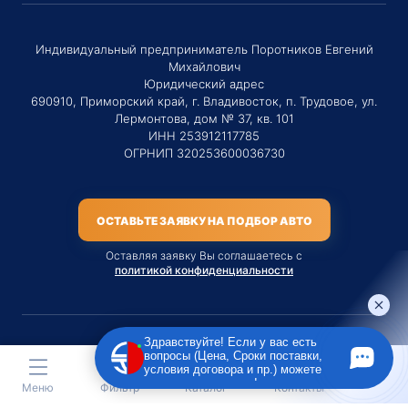
Индивидуальный предприниматель Поротников Евгений
Михайлович
Юридический адрес
690910, Приморский край, г. Владивосток, п. Трудовое, ул.
Лермонтова, дом № 37, кв. 101
ИНН 253912117785
ОГРНИП 320253600036730
ОСТАВЬТЕ ЗАЯВКУ НА ПОДБОР АВТО
Оставляя заявку Вы соглашаетесь с
политикой конфиденциальности
Здравствуйте! Если у вас есть
вопросы (Цена, Сроки поставки,
Материалы данного сайта являются публичной офертой
условия договора и пр.) можете
только на услугу сопровождения Агентом приобретения
задать их мне в чат!
Меню
Фильтр
Каталог
Контакты
транспортного средства Клиентом.