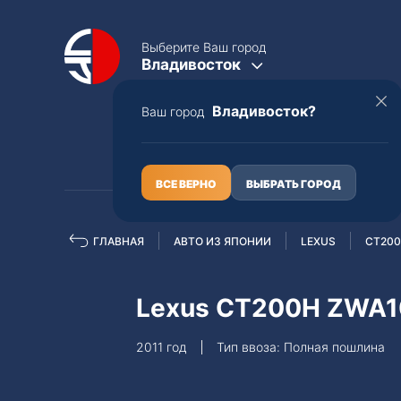
Выберите Ваш город
Владивосток
Владивосток?
Ваш город
КАТАЛОГ
О НАС
ВСЕ ВЕРНО
ВЫБРАТЬ ГОРОД
ГЛАВНАЯ
АВТО ИЗ ЯПОНИИ
LEXUS
CT20
Полная пошлина
ЦЕЛЫЕ АВТО С ПТС
Lexus CT200H ZWA1
Toyota
Lexus
2011 год
Тип ввоза: Полная пошлина
Nissan
Mercedes-B