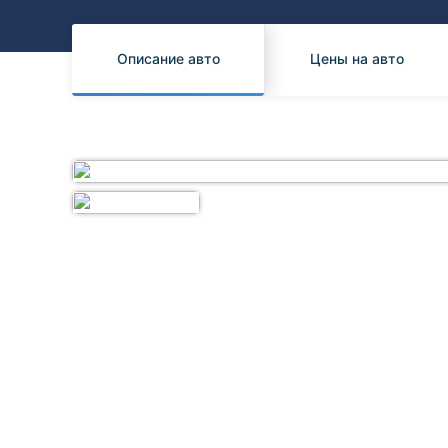
Honda
Daihatsu
Mazda
Tesla
Описание авто
Цены на авто
Suzuki
Mitsubishi
Subaru