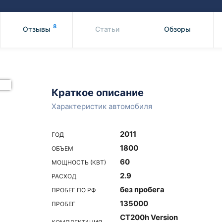
Honda
Mercedes-
Mazda
BMW
8
Отзывы
Статьи
Обзоры
Mitsubishi
Audi
Subaru
Daihatsu
Suzuki
Краткое описание
Характеристик автомобиля
2011
ГОД
1800
ОБЪЕМ
60
МОЩНОСТЬ (КВТ)
2.9
РАСХОД
без пробега
ПРОБЕГ ПО РФ
135000
ПРОБЕГ
CT200h Version