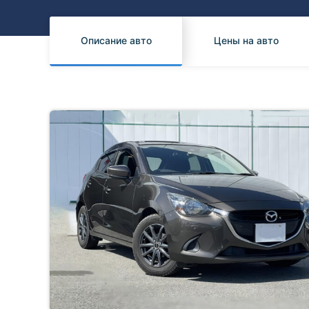
Honda
Daihatsu
Mazda
Tesla
Описание авто
Цены на авто
Suzuki
Mitsubishi
Subaru