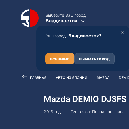
Выберите Ваш город
Владивосток
Владивосток?
Ваш город
КАТАЛОГ
О НАС
ВСЕ ВЕРНО
ВЫБРАТЬ ГОРОД
ГЛАВНАЯ
АВТО ИЗ ЯПОНИИ
MAZDA
DEMI
Полная пошлина
ЦЕЛЫЕ АВТО С ПТС
Mazda DEMIO DJ3FS
Toyota
Lexus
2018 год
Тип ввоза: Полная пошлина
Nissan
Mercedes-B