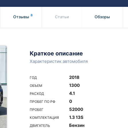
Honda
Mercedes-
Mazda
BMW
8
Отзывы
Статьи
Обзоры
Mitsubishi
Audi
Subaru
Daihatsu
Suzuki
Краткое описание
Характеристик автомобиля
2018
ГОД
1300
ОБЪЕМ
4.1
РАСХОД
0
ПРОБЕГ ПО РФ
52000
ПРОБЕГ
1.3 13S
КОМПЛЕКТАЦИЯ
Бензин
ДВИГАТЕЛЬ