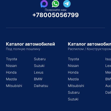
Позвоните нам
+78005056799
Каталог автомобилей
Каталог автомоби
Под полную пошлину
Распилом / Конструкторо
Toyota
Subaru
Toyota
Isu
Nissan
Suzuki
Nissan
Lex
Honda
Lexus
Honda
Me
Mazda
BMW
Mazda
BM
Mitsubishi
Daihatsu
Mitsubishi
Aud
Subaru
Dai
Suzuki