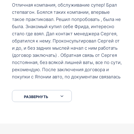
Отличная компания, обслуживание супер! Брал
степвагон. Боялся таких компании, впервые
такое практиковал. Решил попробовать , была не
была. Знакомый купил себе Фрида, интересно
стало где взял. Дал контакт менеджера Сергея,
обратился к нему. Проконсультировал Сергей от
и до, и без задних мыслей начал с ним работать
(договор заключать) . Обратная связь от Сергея
постоянная, без всякой лишней ваты, все по сути,
рекомендую. После заключения договора и
покупки с Японии авто, по документам связалась
со мной Мария, все подсказала, куда, что и как,
что заполнить, куда зайти, образцы и т.д. После
РАЗВЕРНУТЬ
приехал за авто. Меня тепло встретили Сергей с
Марией. Автомобиль забрал, все супер. Спасибо
вам большое. Буду еще обращаться.