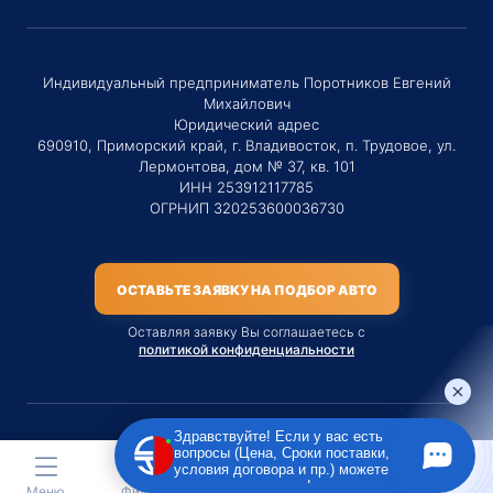
Индивидуальный предприниматель Поротников Евгений
Михайлович
Юридический адрес
690910, Приморский край, г. Владивосток, п. Трудовое, ул.
Лермонтова, дом № 37, кв. 101
ИНН 253912117785
ОГРНИП 320253600036730
ОСТАВЬТЕ ЗАЯВКУ НА ПОДБОР АВТО
Оставляя заявку Вы соглашаетесь с
политикой конфиденциальности
Здравствуйте! Если у вас есть
вопросы (Цена, Сроки поставки,
Материалы данного сайта являются публичной офертой
условия договора и пр.) можете
только на услугу сопровождения Агентом приобретения
задать их мне в чат!
Меню
Фильтр
Каталог
Контакты