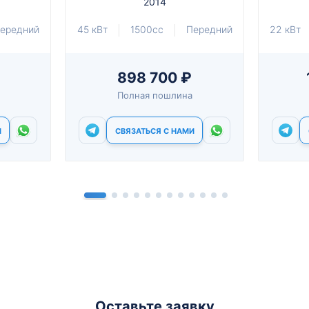
2014
ередний
45 кВт
1500cc
Передний
22 кВт
898 700 ₽
Полная пошлина
И
СВЯЗАТЬСЯ С НАМИ
Оставьте заявку