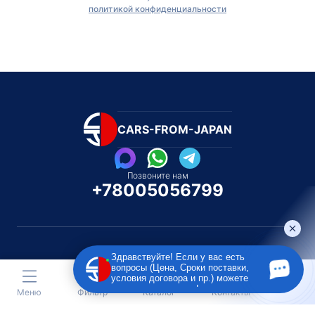
политикой конфиденциальности
CARS-FROM-JAPAN
Позвоните нам
+78005056799
Здравствуйте! Если у вас есть
вопросы (Цена, Сроки поставки,
Каталог автомобилей
Каталог автомоби
условия договора и пр.) можете
Под полную пошлину
Распилом / Конструкторо
задать их мне в чат!
Меню
Фильтр
Каталог
Контакты
Toyota
Subaru
Toyota
Isu