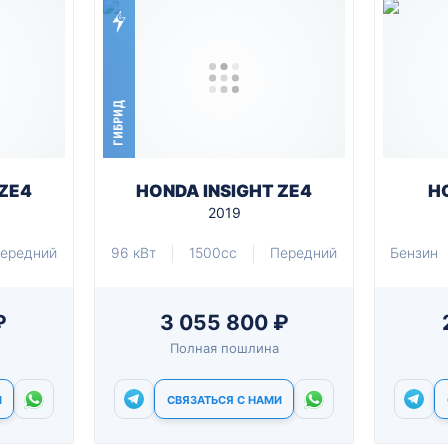
ГИБРИД
 ZE4
HONDA INSIGHT ZE4
H
2019
ередний
96 кВт
1500cc
Передний
Бензин
₽
3 055 800 ₽
Полная пошлина
И
СВЯЗАТЬСЯ С НАМИ