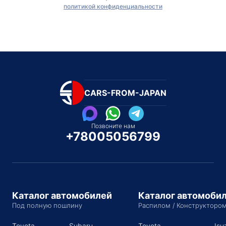
политикой конфиденциальности
CARS-FROM-JAPAN
Позвоните нам
+78005056799
Каталог автомобилей
Каталог автомоби
Под полную пошлину
Распилом / Конструкторо
Toyota
Subaru
Toyota
Isu