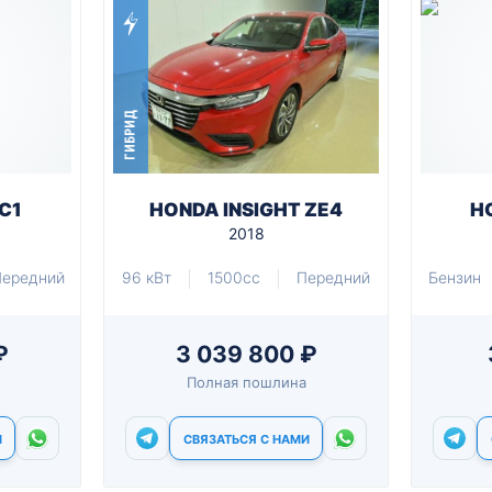
ГИБРИД
C1
HONDA INSIGHT ZE4
H
2018
ередний
96 кВт
1500cc
Передний
Бензин
₽
3 039 800 ₽
Полная пошлина
И
СВЯЗАТЬСЯ С НАМИ