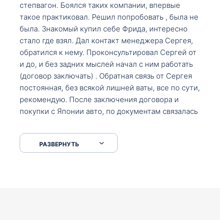
степвагон. Боялся таких компании, впервые
такое практиковал. Решил попробовать , была не
была. Знакомый купил себе Фрида, интересно
стало где взял. Дал контакт менеджера Сергея,
обратился к нему. Проконсультировал Сергей от
и до, и без задних мыслей начал с ним работать
(договор заключать) . Обратная связь от Сергея
постоянная, без всякой лишней ваты, все по сути,
рекомендую. После заключения договора и
покупки с Японии авто, по документам связалась
со мной Мария, все подсказала, куда, что и как,
что заполнить, куда зайти, образцы и т.д. После
РАЗВЕРНУТЬ
приехал за авто. Меня тепло встретили Сергей с
Марией. Автомобиль забрал, все супер. Спасибо
вам большое. Буду еще обращаться.