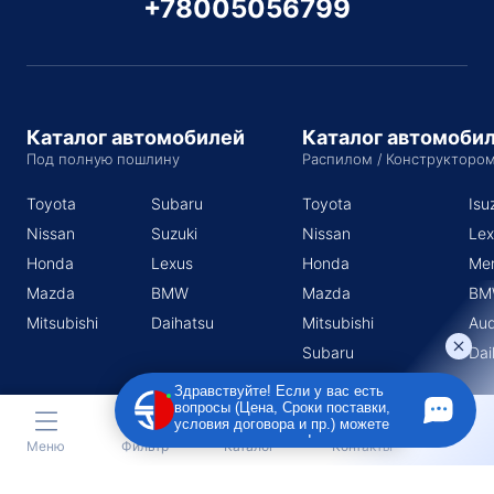
+78005056799
Каталог автомобилей
Каталог автомоби
Под полную пошлину
Распилом / Конструкторо
Toyota
Subaru
Toyota
Isu
Nissan
Suzuki
Nissan
Lex
Honda
Lexus
Honda
Me
Mazda
BMW
Mazda
BM
Mitsubishi
Daihatsu
Mitsubishi
Aud
Subaru
Dai
Suzuki
Здравствуйте! Если у вас есть
вопросы (Цена, Сроки поставки,
условия договора и пр.) можете
задать их мне в чат!
Меню
Фильтр
Каталог
Контакты