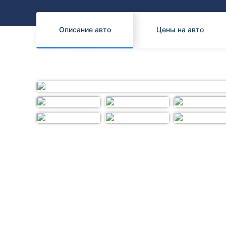
Honda
Daihatsu
Mazda
Tesla
Описание авто
Цены на авто
Suzuki
Mitsubishi
Subaru