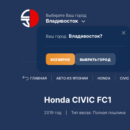
Выберите Ваш город
Владивосток
Владивосток?
Ваш город
КАТАЛОГ
О НАС
ВСЕ ВЕРНО
ВЫБРАТЬ ГОРОД
ГЛАВНАЯ
АВТО ИЗ ЯПОНИИ
HONDA
CIVIC
Полная пошлина
ЦЕЛЫЕ АВТО С ПТС
Honda CIVIC FC1
Toyota
Lexus
2019 год
Тип ввоза: Полная пошлина
Nissan
Mercedes-B