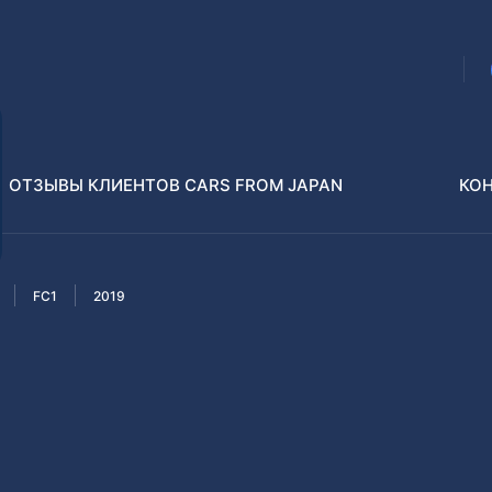
ОТЗЫВЫ КЛИЕНТОВ CARS FROM JAPAN
КО
FC1
2019
Распилы и конструкторы
В РАЗБОР БЕЗ ПТС
Toyota
Isuzu
enz
Nissan
Lexus