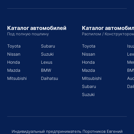
Каталог автомобилей
Каталог автомоби
Под полную пошлину
Распилом / Конструкторо
Toyota
Subaru
Toyota
Isu
Nissan
Suzuki
Nissan
Lex
Honda
Lexus
Honda
Me
Mazda
BMW
Mazda
BM
Mitsubishi
Daihatsu
Mitsubishi
Aud
Subaru
Dai
Suzuki
Индивидуальный предприниматель Поротников Евгений