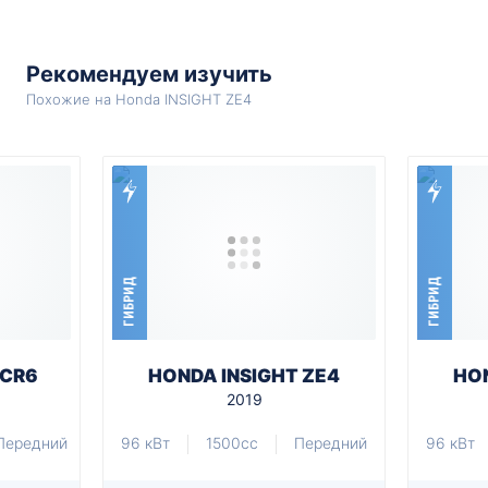
Рекомендуем изучить
Похожие на Honda INSIGHT ZE4
ГИБРИД
ГИБРИД
 CR6
HONDA INSIGHT ZE4
HON
2019
Передний
96 кВт
1500cc
Передний
96 кВт