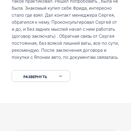
такое практиковал. Решил попробовать , была не
была. Знакомый купил себе Фрида, интересно
стало где взял. Дал контакт менеджера Сергея,
обратился к нему. Проконсультировал Сергей от
и до, и без задних мыслей начал с ним работать
(договор заключать) . Обратная связь от Сергея
постоянная, без всякой лишней ваты, все по сути,
рекомендую. После заключения договора и
покупки с Японии авто, по документам связалась
со мной Мария, все подсказала, куда, что и как,
что заполнить, куда зайти, образцы и т.д. После
РАЗВЕРНУТЬ
приехал за авто. Меня тепло встретили Сергей с
Марией. Автомобиль забрал, все супер. Спасибо
вам большое. Буду еще обращаться.