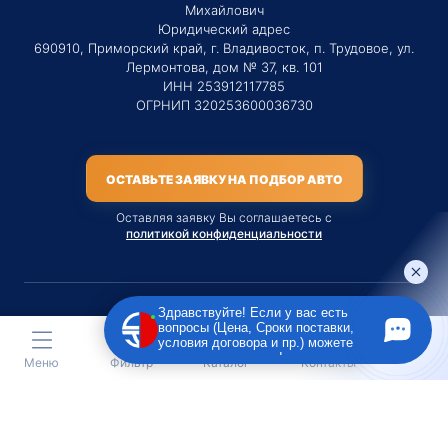
Михайлович
Юридический адрес
690910, Приморский край, г. Владивосток, п. Трудовое, ул.
Лермонтова, дом № 37, кв. 101
ИНН 253912117785
ОГРНИП 320253600036730
ОСТАВЬТЕ ЗАЯВКУ НА ПОДБОР АВТО
Оставляя заявку Вы соглашаетесь с
политикой конфиденциальности
Здравствуйте! Если у вас есть
вопросы (Цена, Сроки поставки,
Материалы данного сайта являются публичной офертой
условия договора и пр.) можете
только на услугу сопровождения Агентом приобретения
задать их мне в чат!
Меню
Фильтр
Каталог
Контакты
транспортного средства Клиентом.
Во всех остальных случаях сайт носит исключительно
информационный характер.