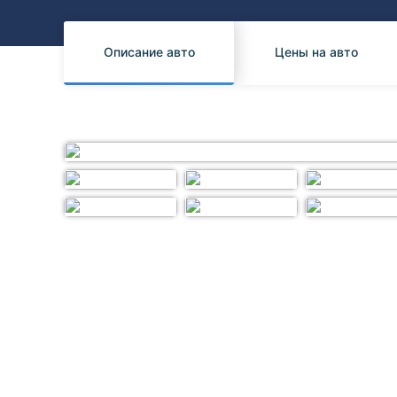
Honda
Daihatsu
Mazda
Tesla
Описание авто
Цены на авто
Suzuki
Mitsubishi
Subaru