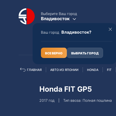
Выберите Ваш город
Владивосток
Владивосток?
Ваш город
КАТАЛОГ
О НАС
ВСЕ ВЕРНО
ВЫБРАТЬ ГОРОД
ГЛАВНАЯ
АВТО ИЗ ЯПОНИИ
HONDA
FIT
Полная пошлина
ЦЕЛЫЕ АВТО С ПТС
Honda FIT GP5
Toyota
Lexus
2017 год
Тип ввоза: Полная пошлина
Nissan
Mercedes-B