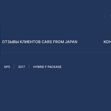
ОТЗЫВЫ КЛИЕНТОВ CARS FROM JAPAN
КО
GP5
2017
HYBRID F PACKAGE
Распилы и конструкторы
В РАЗБОР БЕЗ ПТС
Toyota
Isuzu
enz
Nissan
Lexus