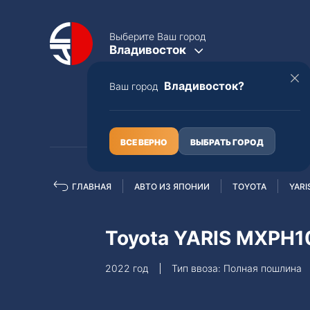
Выберите Ваш город
Владивосток
Владивосток?
Ваш город
КАТАЛОГ
О НАС
ВСЕ ВЕРНО
ВЫБРАТЬ ГОРОД
ГЛАВНАЯ
АВТО ИЗ ЯПОНИИ
TOYOTA
YARI
Полная пошлина
ЦЕЛЫЕ АВТО С ПТС
Toyota YARIS MXPH1
Toyota
Lexus
2022 год
Тип ввоза: Полная пошлина
Nissan
Mercedes-B