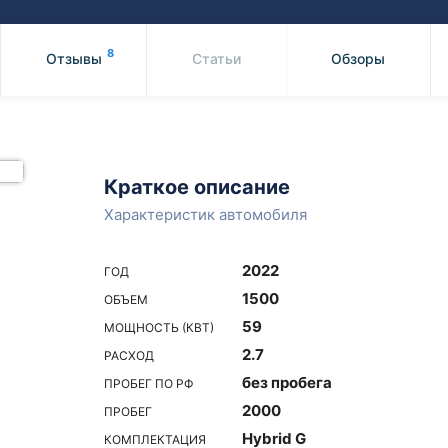
Honda
Mercedes-
Mazda
BMW
8
Отзывы
Статьи
Обзоры
Mitsubishi
Audi
Subaru
Daihatsu
Suzuki
Краткое описание
Характеристик автомобиля
2022
ГОД
1500
ОБЪЕМ
59
МОЩНОСТЬ (КВТ)
2.7
РАСХОД
без пробега
ПРОБЕГ ПО РФ
2000
ПРОБЕГ
Hybrid G
КОМПЛЕКТАЦИЯ