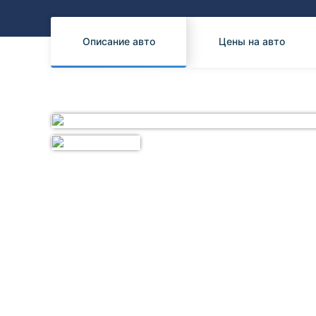
Honda
Daihatsu
Mazda
Tesla
Описание авто
Цены на авто
Suzuki
Mitsubishi
Subaru