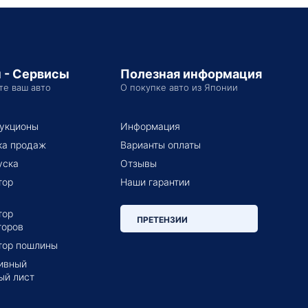
 - Сервисы
Полезная информация
те ваш авто
О покупке авто из Японии
укционы
Информация
ка продаж
Варианты оплаты
уска
Отзывы
тор
Наши гарантии
тор
ПРЕТЕНЗИИ
торов
тор пошлины
ивный
ый лист