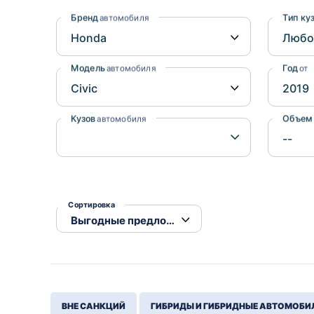
Honda
Daihatsu
Бренд
Тип ку
автомобиля
Mazda
Tesla
Suzuki
Модель
Год
автомобиля
от
Mitsubishi
Subaru
Кузов
Объем
автомобиля
Сортировка
ВНЕ САНКЦИЙ
ГИБРИДЫ И ГИБРИДНЫЕ АВТОМОБИ