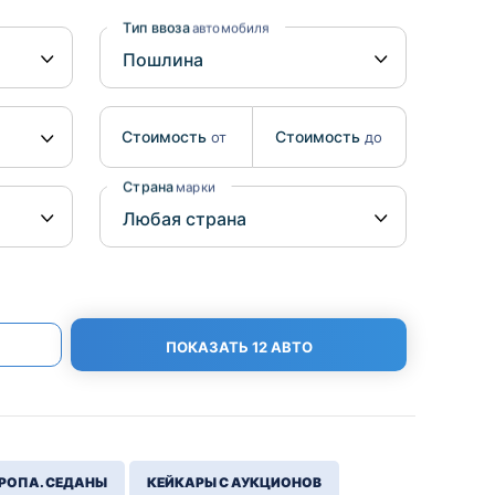
Benz
Mazda
Тип ввоза
автомобиля
Mitsubishi
Isuzu
Стоимость
Стоимость
от
до
Hino
Страна
марки
ПОКАЗАТЬ 12 АВТО
РОПА. СЕДАНЫ
КЕЙКАРЫ С АУКЦИОНОВ