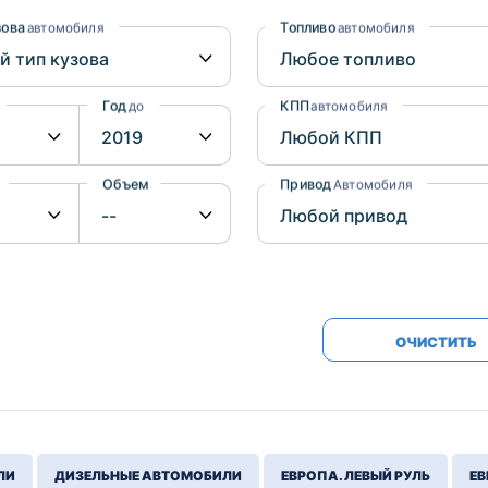
Honda
Mercedes-
зова
Топливо
автомобиля
автомобиля
Mazda
BMW
Mitsubishi
Audi
Год
КПП
до
автомобиля
Subaru
Daihatsu
Suzuki
Объем
Привод
от
до
Автомобиля
ОЧИСТИТЬ
ЛИ
ДИЗЕЛЬНЫЕ АВТОМОБИЛИ
ЕВРОПА. ЛЕВЫЙ РУЛЬ
ЕВ