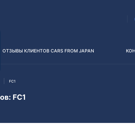
ОТЗЫВЫ КЛИЕНТОВ CARS FROM JAPAN
КО
FC1
Распилы и конструкторы
В РАЗБОР БЕЗ ПТС
ов: FC1
Toyota
Isuzu
enz
Nissan
Lexus