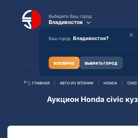
Выберите Ваш город
Владивосток
Владивосток?
Ваш город
КАТАЛОГ
О НАС
ВСЕ ВЕРНО
ВЫБРАТЬ ГОРОД
ГЛАВНАЯ
АВТО ИЗ ЯПОНИИ
HONDA
CIVIC
Полная пошлина
ЦЕЛЫЕ АВТО С ПТС
Аукцион Honda civic куз
Toyota
Lexus
Nissan
Mercedes-B