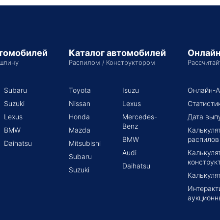
втомобилей
Каталог автомобилей
Онлайн
шлину
Распилом / Конструктором
Рассчитай
Subaru
Toyota
Isuzu
Онлайн-А
Suzuki
Nissan
Lexus
Статисти
Lexus
Honda
Mercedes-
Дата вып
Benz
BMW
Mazda
Калькуля
BMW
распилов
Daihatsu
Mitsubishi
Audi
Калькуля
Subaru
конструк
Daihatsu
Suzuki
Калькуля
Интеракт
аукционн