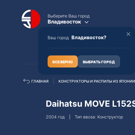
Выберите Ваш город
Владивосток
Владивосток?
Ваш город
КАТАЛОГ
О НАС
ВСЕ ВЕРНО
ВЫБРАТЬ ГОРОД
ГЛАВНАЯ
КОНСТРУКТОРЫ И РАСПИЛЫ ИЗ ЯПОНИИ
Полная пошлина
ЦЕЛЫЕ АВТО С ПТС
Daihatsu MOVE L152
Toyota
Lexus
2004 год
Тип ввоза: Конструктор
Nissan
Mercedes-B