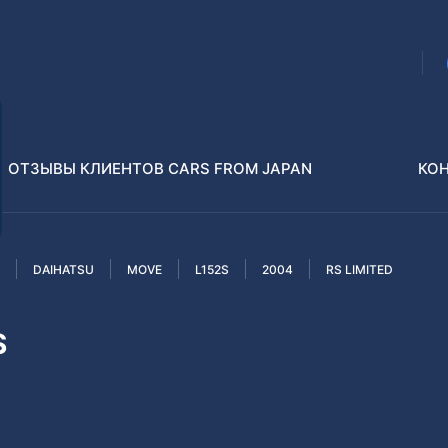
ОТЗЫВЫ КЛИЕНТОВ CARS FROM JAPAN
КО
DAIHATSU
MOVE
L152S
2004
RS LIMITED
Распилы и конструкторы
В РАЗБОР БЕЗ ПТС
S
Toyota
Isuzu
enz
Nissan
Lexus