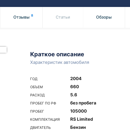
Honda
Mercedes-
Mazda
BMW
8
Отзывы
Статьи
Обзоры
Mitsubishi
Audi
Subaru
Daihatsu
Suzuki
Краткое описание
Характеристик автомобиля
2004
ГОД
660
ОБЪЕМ
5.6
РАСХОД
без пробега
ПРОБЕГ ПО РФ
105000
ПРОБЕГ
RS Limited
КОМПЛЕКТАЦИЯ
Бензин
ДВИГАТЕЛЬ