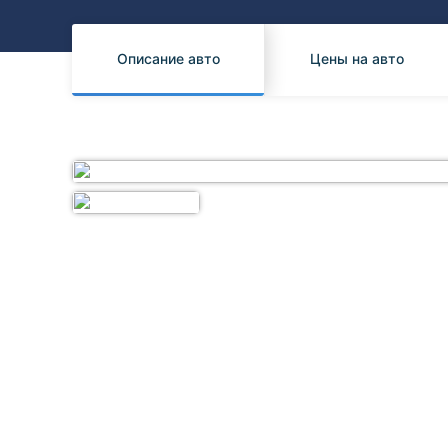
Honda
Daihatsu
Mazda
Tesla
Описание авто
Цены на авто
Suzuki
Mitsubishi
Subaru