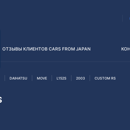
ОТЗЫВЫ КЛИЕНТОВ CARS FROM JAPAN
КО
DAIHATSU
MOVE
L152S
2003
CUSTOM RS
Распилы и конструкторы
В РАЗБОР БЕЗ ПТС
S
Toyota
Isuzu
enz
Nissan
Lexus