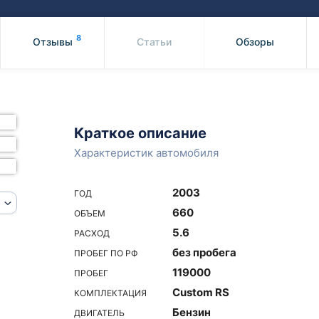
Honda
Mercedes-
Mazda
BMW
8
Отзывы
Статьи
Обзоры
Mitsubishi
Audi
Subaru
Daihatsu
Suzuki
Краткое описание
Характеристик автомобиля
2003
ГОД
660
ОБЪЕМ
5.6
РАСХОД
без пробега
ПРОБЕГ ПО РФ
119000
ПРОБЕГ
Custom RS
КОМПЛЕКТАЦИЯ
Бензин
ДВИГАТЕЛЬ