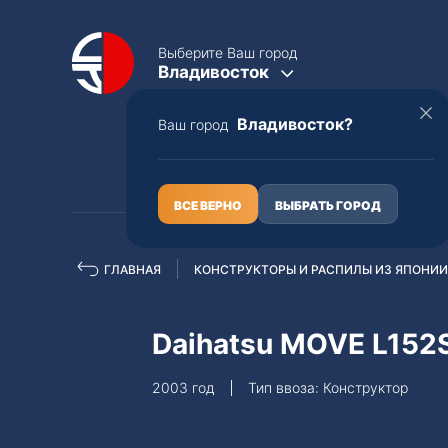
Выберите Ваш город
Владивосток
Владивосток?
Ваш город
КАТАЛОГ
О НАС
ВСЕ ВЕРНО
ВЫБРАТЬ ГОРОД
ГЛАВНАЯ
КОНСТРУКТОРЫ И РАСПИЛЫ ИЗ ЯПОНИИ
Полная пошлина
ЦЕЛЫЕ АВТО С ПТС
Daihatsu MOVE L152
Toyota
Lexus
2003 год
Тип ввоза: Конструктор
Nissan
Mercedes-B