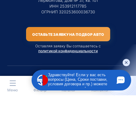
Лермонтова, дом № 37, кв. 101
ИНН 253912117785
ОГРНИП 320253600036730
ОСТАВЬТЕ ЗАЯВКУ НА ПОДБОР АВТО
Оставляя заявку Вы соглашаетесь с
политикой конфиденциальности
Здравствуйте! Если у вас есть
вопросы (Цена, Сроки поставки,
Материалы данного сайта являются публичной офертой
условия договора и пр.) можете
только на услугу сопровождения Агентом приобретения
задать их мне в чат!
Меню
Фильтр
Каталог
Контакты
транспортного средства Клиентом.
Во всех остальных случаях сайт носит исключительно
информационный характер.
Creative Custom
Разработка сайта