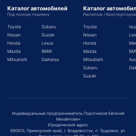
Каталог автомобилей
Каталог автомоби
Под полную пошлину
Распилом / Конструкторо
Toyota
Subaru
Toyota
Isu
Nissan
Suzuki
Nissan
Lex
Honda
Lexus
Honda
Me
Mazda
BMW
Mazda
BM
Mitsubishi
Daihatsu
Mitsubishi
Aud
Subaru
Dai
Suzuki
Индивидуальный предприниматель Поротников Евгений
Михайлович
Юридический адрес
690910, Приморский край, г. Владивосток, п. Трудовое, ул.