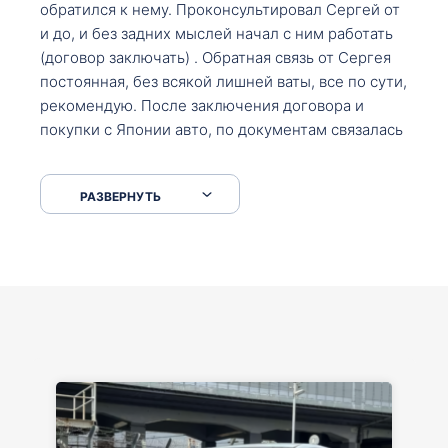
обратился к нему. Проконсультировал Сергей от
и до, и без задних мыслей начал с ним работать
(договор заключать) . Обратная связь от Сергея
постоянная, без всякой лишней ваты, все по сути,
рекомендую. После заключения договора и
покупки с Японии авто, по документам связалась
со мной Мария, все подсказала, куда, что и как,
что заполнить, куда зайти, образцы и т.д. После
РАЗВЕРНУТЬ
приехал за авто. Меня тепло встретили Сергей с
Марией. Автомобиль забрал, все супер. Спасибо
вам большое. Буду еще обращаться.