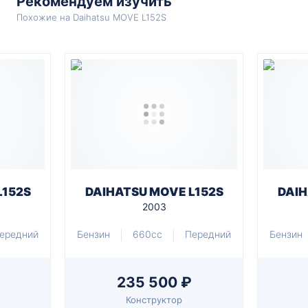
Рекомендуем изучить
Похожие на Daihatsu MOVE L152S
L152S
DAIHATSU MOVE L152S
DAIH
2003
ередний
Бензин
660cc
Передний
Бензин
235 500 ₽
Конструктор