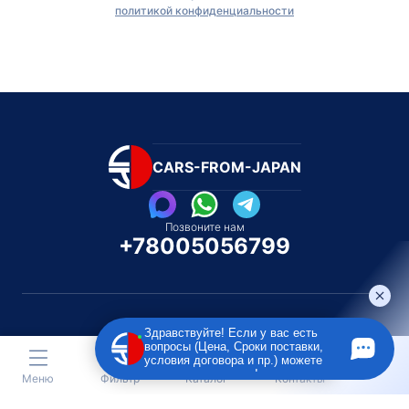
политикой конфиденциальности
CARS-FROM-JAPAN
Позвоните нам
+78005056799
Здравствуйте! Если у вас есть
вопросы (Цена, Сроки поставки,
Каталог автомобилей
Каталог автомоби
условия договора и пр.) можете
Под полную пошлину
Распилом / Конструкторо
задать их мне в чат!
Меню
Фильтр
Каталог
Контакты
Toyota
Subaru
Toyota
Isu