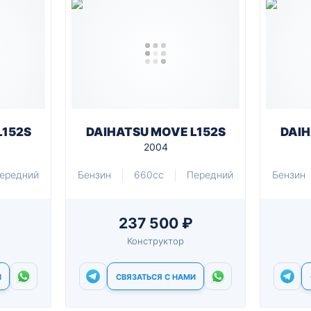
L152S
DAIHATSU MOVE L152S
DAIH
2004
ередний
Бензин
660cc
Передний
Бензин
237 500 ₽
Конструктор
И
СВЯЗАТЬСЯ С НАМИ