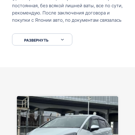
постоянная, без всякой лишней ваты, все по сути,
рекомендую. После заключения договора и
покупки с Японии авто, по документам связалась
со мной Мария, все подсказала, куда, что и как,
что заполнить, куда зайти, образцы и т.д. После
РАЗВЕРНУТЬ
приехал за авто. Меня тепло встретили Сергей с
Марией. Автомобиль забрал, все супер. Спасибо
вам большое. Буду еще обращаться.