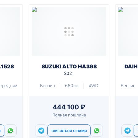
L152S
SUZUKI ALTO HA36S
DAIH
2021
ередний
Бензин
660cc
4WD
Бензин
444 100 ₽
Полная пошлина
И
СВЯЗАТЬСЯ С НАМИ