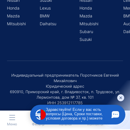
Nissan
Suzuki
Nissan
Lex
Honda
Lexus
Honda
Me
Mazda
BMW
Mazda
BM
Mitsubishi
Daihatsu
Mitsubishi
Aud
Subaru
Dai
Suzuki
Индивидуальный предприниматель Поротников Евгений
Михайлович
Юридический адрес
690910, Приморский край, г. Владивосток, п. Трудовое, ул.
Лермонтова, дом № 37, кв. 101
ИНН 253912117785
ОГРНИП 320253600036730
Здравствуйте! Если у вас есть
вопросы (Цена, Сроки поставки,
условия договора и пр.) можете
задать их мне в чат!
Меню
Фильтр
Каталог
Контакты
ОСТАВЬТЕ ЗАЯВКУ НА ПОДБОР АВТО