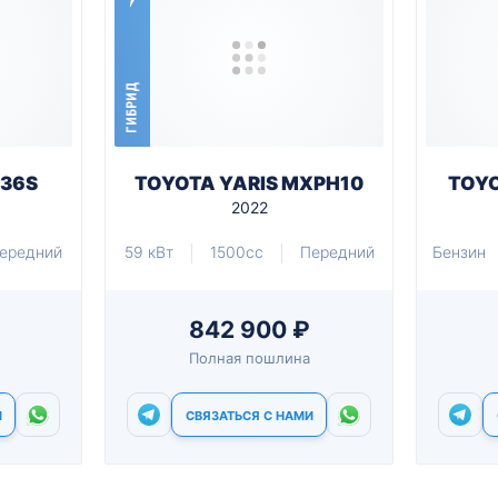
ГИБРИД
A36S
TOYOTA YARIS MXPH10
TOYO
2022
ередний
59 кВт
1500cc
Передний
Бензин
842 900 ₽
Полная пошлина
И
СВЯЗАТЬСЯ С НАМИ